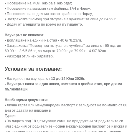
• Посещение на МОЛ Текира в Текирдаг;
• Посещение на магазин към фабрика ТАЧ в Чорлу;
• Посещение на неделния пазар в района на Чорлу;
• Застраховка “Помощ при пътуване в чужбина” за лица до 64.99 г.
• Водач от агенцията по време на пътуването.
Ваучерът не включва:
• Доплащане на единична стая - 40 €/78.23лв.
• Застраховка “Помощ при пътуване в чужбина", за лица от 65 год. до
69.99 г. - 3 €/5.86лв, за лица от 70.00 г. до 79.99 г. - 4 €/7.82лв.
• Разходи от личен характер.
Условия за ползване:
• Валидност на ваучера:
от
13 до 14 Юни 2026г.
• Ваучерът важи за един човек, настанен в двойна стая, при двама
пълноплащи.
Необходими документи:
• Лична карта или международен паспорт с валидност не по-малко от 60
дни от датата на влизане в
Турция;
• За лицата под 18 г, пътуващи сами, не придружени от родителите си
или с единия от родителите - освен международен паспорт се изисква и
нотариално заверена декларация за съгласие /съответно от единия