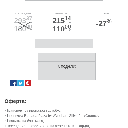
стара цена
вземи за
отстъпка
37
14
293
215
%
-27
лв
лв
00
00
150
110
€
€
Сподели:
Оферта:
• Транспорт с лицензиран автобус;
• 1 нощувка Ramada Plaza by Wyndham Silivri 5* в Силиври;
• 1 закуска на блок маса;
• Посещение на фестивала на черешата в Текирдаг;