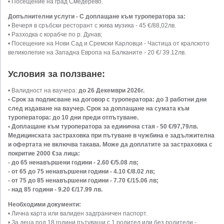
• Посещение на град Смедерево.
Допълнителни услуги - С доплащане към туроператора за:
• Вечеря в сръбски ресторант с жива музика - 45 €/88,02лв.
• Разходка с корабче по р. Дунав;
• Посещение на Нови Сад и Сремски Карловци - Частица от кралското
великолепие на Западна Европа на Балканите - 20 €/ 39.12лв.
Условия за ползване:
• Валидност на ваучера:
до 26 Декември 2026г.
• Срок за подписване на договор с туроператора: до 3 работни дни
след издаване на ваучер. Срок за доплащане на сумата към
туроператора: до 10 дни преди отпътуване.
• Доплащане към туроператора за единична стая - 50 €/97,79лв.
Медицинската застраховка при пътуване в чужбина е задължителна
и офертата не включва такава. Може да доплатите за застраховка с
покритие 2000 €за лица:
- до 65 ненавършени години - 2.60 €/5.08 лв;
- от 65 до 75 ненавършени години - 4.10 €/8.02 лв;
- от 75 до 85 ненавършени години - 7.70 €/15.06 лв;
- над 85 години - 9.20 €/17.99 лв.
Необходими документи:
• Лична карта или валиден задграничен паспорт.
• За деца под 18 години пътуващи с 1 родител или без родители -