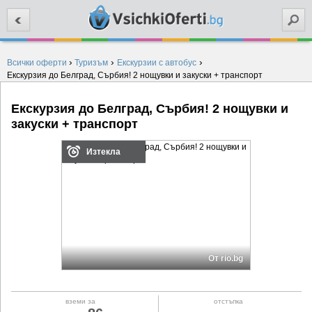
Търси
›
›
›
Всички оферти
Туризъм
Екскурзии с автобус
Екскурзия до Белград, Сърбия! 2 нощувки и закуски + транспорт
Екскурзия до Белград, Сърбия! 2 нощувки и
закуски + транспорт
Изтекла
От rio.bg
вземи за
отстъпка