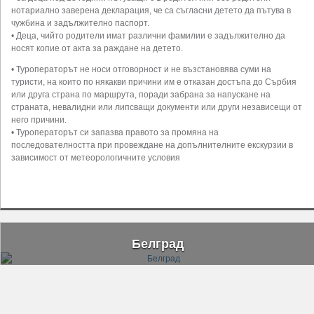
нотариално заверена декларация, че са съгласни детето да пътува в
чужбина и задължително паспорт.
• Деца, чийто родители имат различни фамилии е задължително да
носят копие от акта за раждане на детето.
• Туроператорът не носи отговорност и не възстановява суми на
туристи, на които по някакви причини им е отказан достъпа до Сърбия
или друга страна по маршрута, поради забрана за напускане на
страната, невалидни или липсващи документи или други независещи от
него причини.
• Туроператорът си запазва правото за промяна на
последователността при провеждане на допълнителните екскурзии в
зависимост от метеорологичните условия
Белград