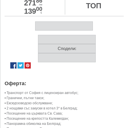
86
271
ТОП
лв
00
139
€
Сподели:
Оферта:
• Транспорт от София с лицензиран автобус;
• Гранични, пътни такси;
• Екскурзоводско обслужване;
• 2 нощувки със закуски в хотел 3* в Белград;
• Посещение на църквата Св. Сава;
• Посещение на крепостта Калемегдан;
• Панорамна обиколка на Белград;