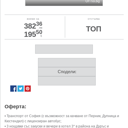
От rio.bg
вземи за
отстъпка
36
382
ТОП
лв
50
195
€
Сподели:
Оферта:
• Транспорт от София (с възможност за качване от Перник, Дупница и
Кюстендил) с лицензиран автобус;
• 3 нощувки със закуски и вечери в хотел 3* в района на Дуръс и