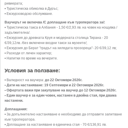
ривиерата;
• Туристическа обиколка в Дуръс;
• Екскурзоводско обслужване.
Ваучерът не включва /С доплащане към туроператора за/:
• Туристическа такса в Албания - 1,50 €/2,93 лв. на човек на нощувка /
задължителна/.
• Екскурзия до древната Круя и модерната столица Тирана - 20
€/39,12лв. /без включени входни такси за музеите/;
• Екскурзия до Берат "градът на хилядата прозореца"- 20 €/39,12 лв;
• Разходи от личен характер;
• Напитки по време на вечерите.
Условия за ползване:
• Валидност на ваучера:
до 22 Октомври 2026г.
• Дати на настаняване: 19 Септември и 22 Октомври 2026г.
• Офертата важи при закупуване на ваучер до 12 Октомври 2026г.
• Един ваучер е за един човек, настанен в двойна стая, при двама
настанени.
Доплащания:
• За допълнително настаняване е необходимо да отправите запитване
към туроператора.
• Доплащане за настаняване в единична стая - 70 €/136,91 лв.