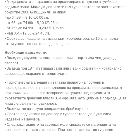
• Медицинската застраховка за организирано пътуване в чужбина е
задължителна. Може да доплатите към туроператора за застраховка с
покритие 2000 €/3911,66 лв. за лица:
- до 64.99г. - 3,10 €/6.06 лв.
- от 65г. до 74.99г. - 5,10 €/9,98 лв.
- от 75г. до 84.99г. - 10,20 €/19,95 лв.
- над 85г. - 12,50 €/24,45 лв.
• Срок за доплащане на сумата към туроператора: до 10 дни преди
отпътуване - окончателно доплащане.
Необходими документи:
• Валиден документ за самоличност: лична карта или международен
паспорт.
• За деца под 18 г., пътуващи сами или с един родител - и нотариално
заверена декларация от родителите.
• Туристическата агенция си запазва правото на промени в
последователността на изпълнение на програмата по независещи от
нея причини и не носи отговорност за туристи, недопуснати от
съответните гранични власти. Екскурзията като цяло не е подходяща за
лица с ограничена подвижност.
• Всеки може да закупи неограничен брой ваучери.
• Срок за подписване на договор с туроператора: до 2 дни след
издаване на ваучера.
• След закупуването на ваучера, моля свържете се с агенцията на
посочения в контакти телефон. При неспазване на това условие