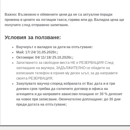
Важно: Възможно е обявените цени да не са актуални поради
промяна в цените на летищни такси, горива или др. Валидна цена ще
получите след отправено запитване.
Условия за ползване:
Ваучерът е валиден за дати на отпътуване:
Май: 17/ 24/ 31.05.2026г.;
Октомври: 04/ 11/ 18/ 25.10.2026г.;
Запитването за свободни места НЕ е РЕЗЕРВАЦИЯ! След
заплащане на ваучера, ЗАДЪЛЖИТЕЛНО се обадете на
изписания телефон в горния му десен ъгъл, за да направите
своята РЕЗЕРВАЦИЯ;
Закупувате ваучер според избраната от Вас дата и в три
дневен срок трябва да сключите договор в офиса на
агенцията и да направите авансово плащане от 30 % депозит
на човек при записване. Окончателно доплащане: до 30 дни
преди датата на отпътуване;