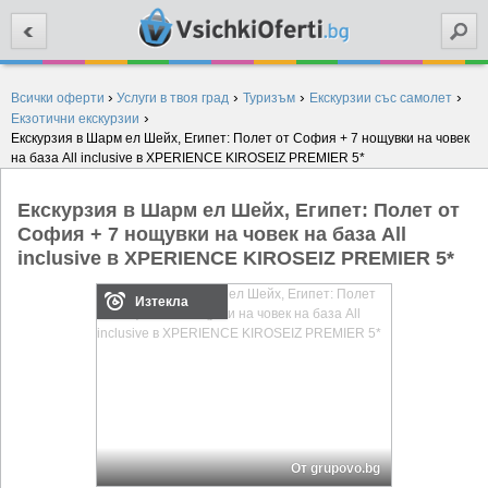
Търси
›
›
›
›
Всички оферти
Услуги в твоя град
Туризъм
Екскурзии със самолет
›
Екзотични екскурзии
Екскурзия в Шарм ел Шейх, Египет: Полет от София + 7 нощувки на човек
на база All inclusive в XPERIENCE KIROSEIZ PREMIER 5*
Екскурзия в Шарм ел Шейх, Египет: Полет от
София + 7 нощувки на човек на база All
inclusive в XPERIENCE KIROSEIZ PREMIER 5*
Изтекла
От grupovo.bg