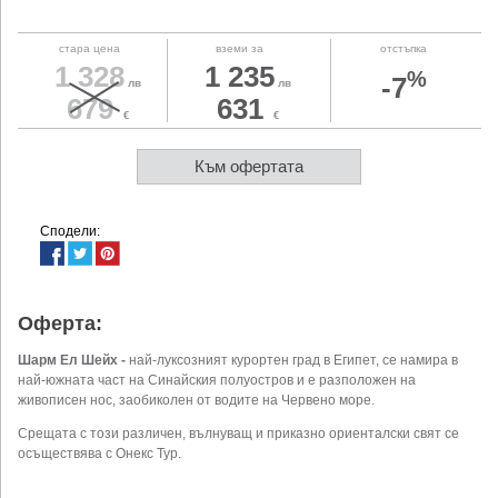
стара цена
вземи за
отстъпка
1 328
1 235
%
-7
лв
лв
679
631
€
€
Към офертата
Сподели:
Оферта:
Шарм Ел Шейх -
най-луксозният курортен град в Египет, се намира в
най-южната част на Синайския полуостров и е разположен на
живописен нос, заобиколен от водите на Червено море.
Срещата с този различен, вълнуващ и приказно ориенталски свят се
осъществява с Онекс Тур.