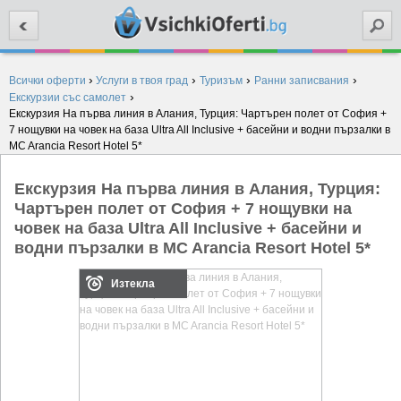
Търси
›
›
›
›
Всички оферти
Услуги в твоя град
Туризъм
Ранни записвания
›
Екскурзии със самолет
Екскурзия На първа линия в Алания, Турция: Чартърен полет от София +
7 нощувки на човек на база Ultra All Inclusive + басейни и водни пързалки в
MC Arancia Resort Hotel 5*
Екскурзия На първа линия в Алания, Турция:
Чартърен полет от София + 7 нощувки на
човек на база Ultra All Inclusive + басейни и
водни пързалки в MC Arancia Resort Hotel 5*
Изтекла