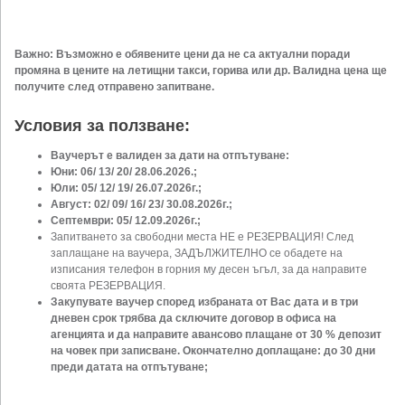
Важно: Възможно е обявените цени да не са актуални поради
промяна в цените на летищни такси, горива или др. Валидна цена ще
получите след отправено запитване.
Условия за ползване:
Ваучерът е валиден за дати на отпътуване:
Юни: 06/ 13/ 20/ 28.06.2026.;
Юли: 05/ 12/ 19/ 26.07.2026г.;
Август: 02/ 09/ 16/ 23/ 30.08.2026г.;
Септември: 05/ 12.09.2026г.;
Запитването за свободни места НЕ е РЕЗЕРВАЦИЯ! След
заплащане на ваучера, ЗАДЪЛЖИТЕЛНО се обадете на
изписания телефон в горния му десен ъгъл, за да направите
своята РЕЗЕРВАЦИЯ.
Закупувате ваучер според избраната от Вас дата и в три
дневен срок трябва да сключите договор в офиса на
агенцията и да направите авансово плащане от 30 % депозит
на човек при записване. Окончателно доплащане: до 30 дни
преди датата на отпътуване;