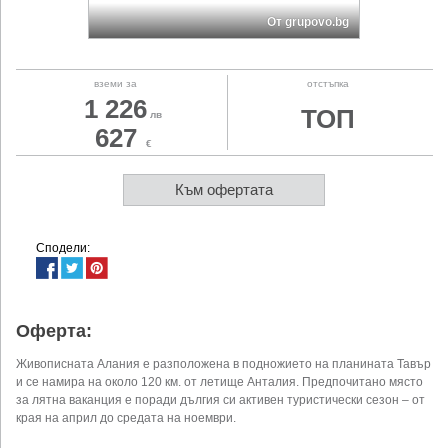
От grupovo.bg
вземи за
отстъпка
1 226
ТОП
лв
627
€
Към офертата
Сподели:
Оферта:
Живописната Алания е разположена в подножието на планината Тавър
и се намира на около 120 км. от летище Анталия. Предпочитано място
за лятна ваканция е поради дългия си активен туристически сезон – от
края на април до средата на ноември.