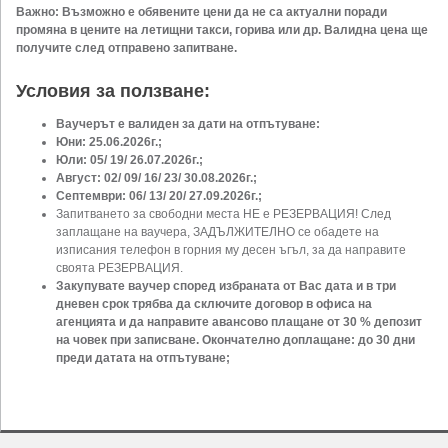
Важно: Възможно е обявените цени да не са актуални поради
промяна в цените на летищни такси, горива или др. Валидна цена ще
получите след отправено запитване.
Условия за ползване:
Ваучерът е валиден за дати на отпътуване:
Юни: 25.06.2026г.;
Юли: 05/ 19/ 26.07.2026г.;
Август: 02/ 09/ 16/ 23/ 30.08.2026г.;
Септември: 06/ 13/ 20/ 27.09.2026г.;
Запитването за свободни места НЕ е РЕЗЕРВАЦИЯ! След
заплащане на ваучера, ЗАДЪЛЖИТЕЛНО се обадете на
изписания телефон в горния му десен ъгъл, за да направите
своята РЕЗЕРВАЦИЯ.
Закупувате ваучер според избраната от Вас дата и в три
дневен срок трябва да сключите договор в офиса на
агенцията и да направите авансово плащане от 30 % депозит
на човек при записване. Окончателно доплащане: до 30 дни
преди датата на отпътуване;