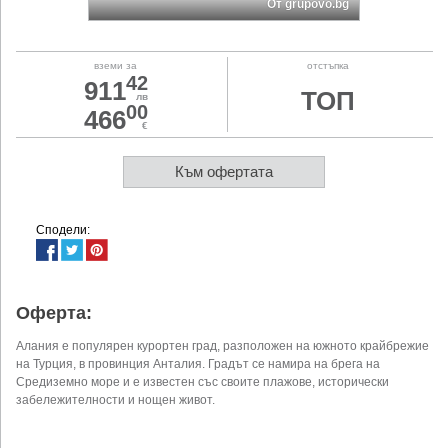
От grupovo.bg
вземи за
отстъпка
42
911
ТОП
лв
00
466
€
Към офертата
Сподели:
Оферта:
Алания е популярен курортен град, разположен на южното крайбрежие
на Турция, в провинция Анталия. Градът се намира на брега на
Средиземно море и е известен със своите плажове, исторически
забележителности и нощен живот.