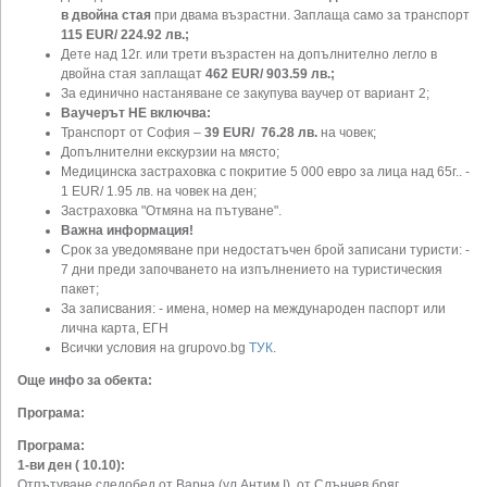
в двойна стая
при двама възрастни. Заплаща само за транспорт
115 EUR/ 224.92 лв.;
Дете над 12г. или трети възрастен на допълнително легло в
двойна стая заплащат
462
EUR/ 903.59 лв.;
За единично настаняване се закупува ваучер от вариант 2;
Ваучерът НЕ включва:
Транспорт от София –
39 EUR/ 76.28 лв.
на човек;
Допълнителни екскурзии на място;
Mедицинска застраховка с покритие 5 000 еврo за лица над 65г.. -
1 EUR/ 1.95 лв. на човек на ден;
Застраховка "Отмяна на пътуване".
Важна информация!
Срок за уведомяване при недостатъчен брой записани туристи: -
7 дни преди започването на изпълнението на туристическия
пакет;
За записвания: - имена, номер на международен паспорт или
лична карта, ЕГН
Всички условия на grupovo.bg
ТУК
.
Още инфо за обекта:
Програма:
Програма:
1-ви ден ( 10.10):
Отпътуване следобед от Варна (ул.Антим I), от Слънчев бряг