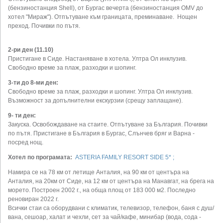
(бензиностанция Shell), от Бургас вечерта (бензиностанция OMV до
хотел "Мираж"). Отпътуване към границата, преминаване. Нощен
преход. Почивки по пътя.
2-ри ден (11.10)
Пристигане в Сиде. Настаняване в хотела. Ултра Ол инклузив.
Свободно време за плаж, разходки и шопинг.
3-ти до 8-ми ден:
Свободно време за плаж, разходки и шопинг. Ултра Ол инклузив.
Възможност за допълнителни екскурзии (срещу заплащане).
9- ти ден:
Закуска. Освобождаване на стаите. Отпътуване за България. Почивки
по пътя. Пристигане в България в Бургас, Слънчев бряг и Варна -
посред нощ.
Хотел по програмата:
ASTERIA FAMILY RESORT SIDE 5* ;
Намира се на 78 км от летище Анталия, на 90 км от центъра на
Анталия, на 20км от Сиде, на 12 км от центъра на Манавгат, на брега на
морето. Построен 2002 г., на обща площ от 183 000 м2. Последно
реновиран 2022 г.
Всички стаи са оборудвани с климатик, телевизор, телефон, баня с душ/
вана, сешоар, халат и чехли, сет за чай/кафе, минибар (вода, сода -