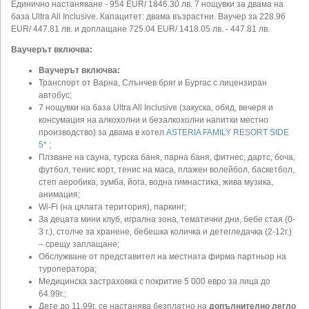
Единично настаняване - 954 EUR/ 1846.30 лв. 7 нощувки за двама на
база Ultra All Inclusive. Капацитет: двама възрастни. Ваучер за 228.96
EUR/ 447.81 лв. и доплащане 725.04 EUR/ 1418.05 лв. - 447.81 лв.
Ваучерът включва:
Ваучерът включва:
Транспорт от Варна, Слънчев бряг и Бургас с лицензиран
автобус;
7 нощувки на база Ultra All Inclusive (закуска, обяд, вечеря и
консумация на алкохолни и безалкохолни напитки местно
производство) за двама в хотел
ASTERIA FAMILY RESORT SIDE
5* ;
Плзване на сауна, турска баня, парна баня, фитнес, дартс, боча,
футбол, тенис корт, тенис на маса, плажен волейбол, баскетбол,
степ аеробика, зумба, йога, водна гимнастика, жива музика,
анимация;
Wi-Fi (на цялата територия), паркинг;
За децата мини клуб, игрална зона, тематични дни, бебе стая (0-
3 г.), столче за хранене, бебешка количка и детегледачка (2-12г.)
– срещу заплащане;
Обслужване от представител на местната фирма партньор на
туроператора;
Mедицинска застраховка с покритие 5 000 еврo за лица до
64.99г.;
Дете до 11.99г. се настанява безплатно на
допълнително легло