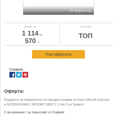
От grupovo.bg
вземи за
отстъпка
1 114
ТОП
лв
570
€
Към офертата
Сподели:
Оферта:
Подарете си невероятна петзвездна почивка на база Ultra All Inclusive
в ASTERIA FAMILY RESORT SIDE 5* с Ню Сън Травел!
С възможност за транспорт от София!