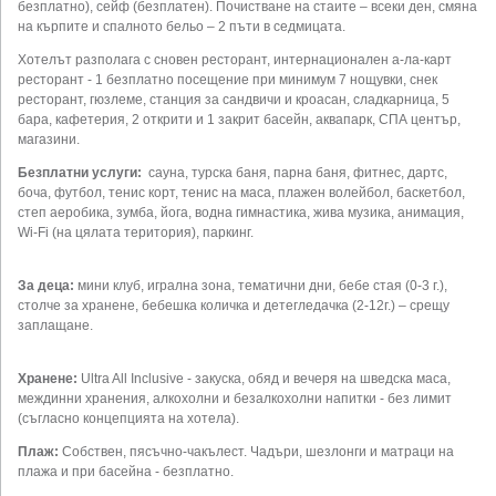
безплатно), сейф (безплатен). Почистване на стаите – всеки ден, смяна
на кърпите и спалното бельо – 2 пъти в седмицата.
Хотелът разполага с сновен ресторант, интернационален а-ла-карт
ресторант - 1 безплатно посещение при минимум 7 нощувки, снек
ресторант, гюзлеме, станция за сандвичи и кроасан, сладкарница, 5
бара, кафетерия, 2 открити и 1 закрит басейн, аквапарк, СПА център,
магазини.
Безплатни услуги:
сауна, турска баня, парна баня, фитнес, дартс,
боча, футбол, тенис корт, тенис на маса, плажен волейбол, баскетбол,
степ аеробика, зумба, йога, водна гимнастика, жива музика, анимация,
Wi-Fi (на цялата територия), паркинг.
За деца:
мини клуб, игрална зона, тематични дни, бебе стая (0-3 г.),
столче за хранене, бебешка количка и детегледачка (2-12г.) – срещу
заплащане.
Хранене:
Ultra All Inclusive - закуска, обяд и вечеря на шведска маса,
междинни хранения, алкохолни и безалкохолни напитки - без лимит
(съгласно концепцията на хотела).
Плаж:
Собствен, пясъчно-чакълест. Чадъри, шезлонги и матраци на
плажа и при басейна - безплатно.