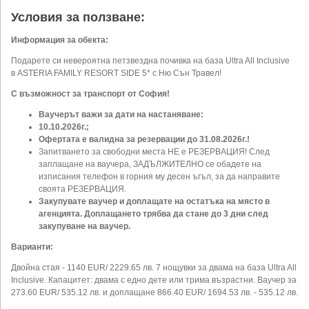
Условия за ползване:
Информация за обекта:
Подарете си невероятна петзвездна почивка на база Ultra All Inclusive
в ASTERIA FAMILY RESORT SIDE 5* с Ню Сън Травел!
С възможност за транспорт от София!
Ваучерът важи за дати на настаняване:
10.10.2026г.;
Офертата е валидна за резервации до 31.08.2026г.!
Запитването за свободни места НЕ е РЕЗЕРВАЦИЯ! След
заплащане на ваучера, ЗАДЪЛЖИТЕЛНО се обадете на
изписания телефон в горния му десен ъгъл, за да направите
своята РЕЗЕРВАЦИЯ.
Закупувате ваучер и доплащате на остатъка на място в
агенцията. Доплащането трябва да стане до 3 дни след
закупуване на ваучер.
Варианти:
Двойна стая - 1140 EUR/ 2229.65 лв. 7 нощувки за двама на база Ultra All
Inclusive. Капацитет: двама с едно дете или трима възрастни. Ваучер за
273.60 EUR/ 535.12 лв. и доплащане 866.40 EUR/ 1694.53 лв. - 535.12 лв.