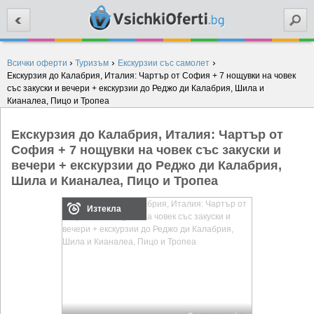
Търси
›
›
›
Всички оферти
Туризъм
Екскурзии със самолет
Екскурзия до Калабрия, Италия: Чартър от София + 7 нощувки на човек
със закуски и вечери + екскурзии до Реджо ди Калабрия, Шила и
Кианалеа, Пицо и Тропеа
Екскурзия до Калабрия, Италия: Чартър от
София + 7 нощувки на човек със закуски и
вечери + екскурзии до Реджо ди Калабрия,
Шила и Кианалеа, Пицо и Тропеа
Изтекла