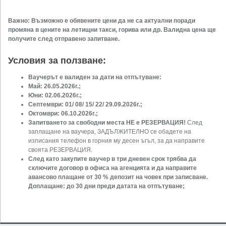
Важно: Възможно е обявените цени да не са актуални поради
промяна в цените на летищни такси, горива или др. Валидна цена ще
получите след отправено запитване.
Условия за ползване:
Ваучерът е валиден за дати на отпътуване:
Май: 26.05.2026г.;
Юни: 02.06.2026г.;
Септември: 01/ 08/ 15/ 22/ 29.09.2026г.;
Октомври: 06.10.2026г.;
Запитването за свободни места НЕ е РЕЗЕРВАЦИЯ!
След
заплащане на ваучера, ЗАДЪЛЖИТЕЛНО се обадете на
изписания телефон в горния му десен ъгъл, за да направите
своята РЕЗЕРВАЦИЯ.
След като закупите ваучер в три дневен срок трябва да
сключите договор в офиса на агенцията и да направите
авансово плащане от 30 % депозит на човек при записване.
Доплащане: до 30 дни преди датата на отпътуване;