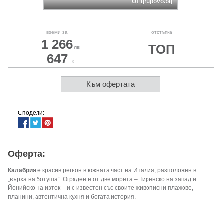
От grupovo.bg
вземи за
отстъпка
1 266
ТОП
лв
647
€
Към офертата
Сподели:
Оферта:
Калабрия
е красив регион в южната част на Италия, разположен в
„върха на ботуша“. Ограден е от две морета – Тиренско на запад и
Йонийско на изток – и е известен със своите живописни плажове,
планини, автентична кухня и богата история.