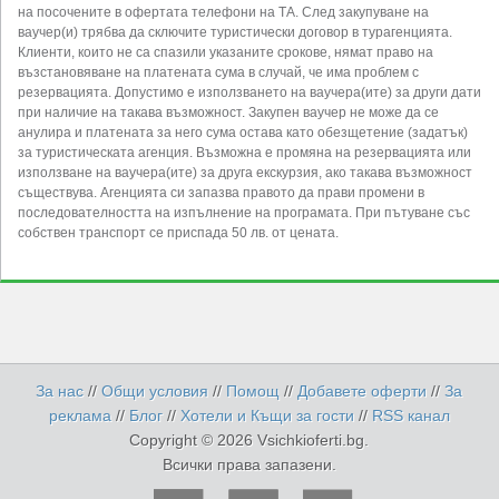
на посочените в офертата телефони на ТА. След закупуване на
ваучер(и) трябва да сключите туристически договор в турагенцията.
Клиенти, които не са спазили указаните срокове, нямат право на
възстановяване на платената сума в случай, че има проблем с
резервацията. Допустимо е използването на ваучера(ите) за други дати
при наличие на такава възможност. Закупен ваучер не може да се
анулира и платената за него сума остава като обезщетение (задатък)
за туристическата агенция. Възможна е промяна на резервацията или
използване на ваучера(ите) за друга екскурзия, ако такава възможност
съществува. Агенцията си запазва правото да прави промени в
последователността на изпълнение на програмата. При пътуване със
собствен транспорт се приспада 50 лв. от цената.
За нас
//
Общи условия
//
Помощ
//
Добавете оферти
//
За
реклама
//
Блог
//
Хотели и Къщи за гости
//
RSS канал
Copyright © 2026 Vsichkioferti.bg.
Всички права запазени.