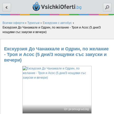
Търси
›
›
›
Всички оферти
Туризъм
Екскурзии с автобус
Екскурзия До Чанаккале и Одрин, по желание - Троя и Асос (5 дни/3
нощувки със закуски и вечери)
Екскурзия До Чанаккале и Одрин, по желание
- Троя и Асос (5 дни/3 нощувки със закуски и
вечери)
От promograd.bg