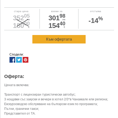
стара цена
вземи за
отстъпка
05
98
352
301
%
-14
лв
лв
00
40
180
154
€
€
Към офертата
Сподели:
Оферта:
Цената включва:
Транспорт с лицензиран туристически автобус;
3 нощувки със закуски и вечери в хотел 2/3*в Чанаккале или региона;
Екскурзоводско обслужване на български език по програмата;
Пътни, гранични такси;
Представител от ТА.