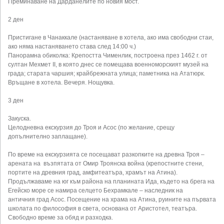
Преминаване на Дарданелите по новия мост.
2 ден
Пристигане в Чанаккале (настаняване в хотела, ако има свободни стаи,
ако няма настаняването става след 14:00 ч.)
Панорамна обиколка: Крепостта Чименлик, построена през 1462 г. от
султан Мехмет II, в която днес се помещава военноморският музей на
града; старата чаршия; крайбрежната улица; паметника на Ататюрк.
Връщане в хотела. Вечеря. Нощувка.
3 ден
Закуска.
Целодневна екскурзия до Троя и Асос (по желание, срещу
допълнително заплащане).
По време на екскурзията се посещават разкопките на древна Троя –
арената на възпятата от Омир Троянска война (крепостните стени,
портите на древния град, амфитеатъра, храмът на Атина).
Продължаваме на юг към района на планината Ида, където на брега на
Егейско море се намира селцето Бехрамкале – наследник на
античния град Асос. Посещение на храма на Атина, руините на първата
школата по философия в света, основана от Аристотел, театъра.
Свободно време за обяд и разходка.