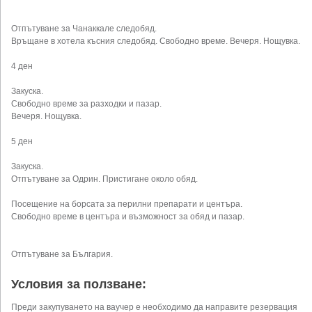
Отпътуване за Чанаккале следобяд.
Връщане в хотела късния следобяд. Свободно време. Вечеря. Нощувка.
4 ден
Закуска.
Свободно време за разходки и пазар.
Вечеря. Нощувка.
5 ден
Закуска.
Отпътуване за Одрин. Пристигане около обяд.
Посещение на борсата за перилни препарати и центъра.
Свободно време в центъра и възможност за обяд и пазар.
Отпътуване за България.
Условия за ползване:
Преди закупуването на ваучер е необходимо да направите резервация