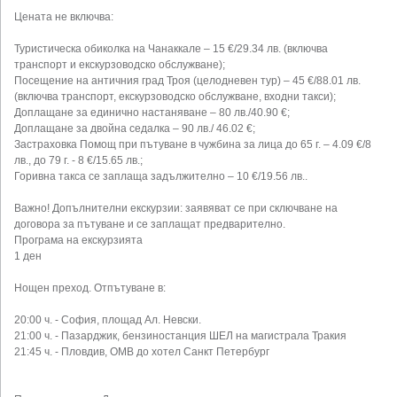
Цената не включва:
Туристическа обиколка на Чанаккале – 15 €/29.34 лв. (включва
транспорт и екскурзоводско обслужване);
Посещение на античния град Троя (целодневен тур) – 45 €/88.01 лв.
(включва транспорт, екскурзоводско обслужване, входни такси);
Доплащане за единично настаняване – 80 лв./40.90 €;
Доплащане за двойна седалка – 90 лв./ 46.02 €;
Застраховка Помощ при пътуване в чужбина за лица до 65 г. – 4.09 €/8
лв., до 79 г. - 8 €/15.65 лв.;
Горивна такса се заплаща задължително – 10 €/19.56 лв..
Важно! Допълнителни екскурзии: заявяват се при сключване на
договора за пътуване и се заплащат предварително.
Програма на екскурзията
1 ден
Нощен преход. Отпътуване в:
20:00 ч. - София, площад Ал. Невски.
21:00 ч. - Пазарджик, бензиностанция ШЕЛ на магистрала Тракия
21:45 ч. - Пловдив, ОМВ до хотел Санкт Петербург