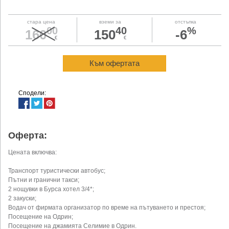
стара цена
вземи за
отстъпка
00
40
%
160
150
-6
€
€
Към офертата
Сподели:
Оферта:
Цената включва:
Транспорт туристически автобус;
Пътни и гранични такси;
2 нощувки в Бурса хотел 3/4*;
2 закуски;
Водач от фирмата организатор по време на пътуването и престоя;
Посещение на Одрин;
Посещение на джамията Селимие в Одрин.