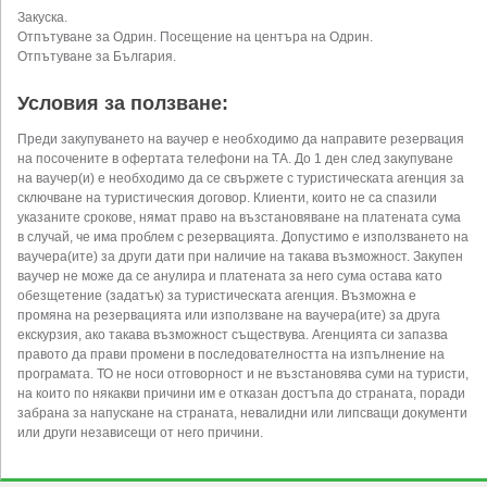
Закуска.
Отпътуване за Одрин. Посещение на центъра на Одрин.
Отпътуване за България.
Условия за ползване:
Преди закупуването на ваучер е необходимо да направите резервация
на посочените в офертата телефони на ТА. До 1 ден след закупуване
на ваучер(и) е необходимо да се свържете с туристическата агенция за
сключване на туристическия договор. Клиенти, които не са спазили
указаните срокове, нямат право на възстановяване на платената сума
в случай, че има проблем с резервацията. Допустимо е използването на
ваучера(ите) за други дати при наличие на такава възможност. Закупен
ваучер не може да се анулира и платената за него сума остава като
обезщетение (задатък) за туристическата агенция. Възможна е
промяна на резервацията или използване на ваучера(ите) за друга
екскурзия, ако такава възможност съществува. Агенцията си запазва
правото да прави промени в последователността на изпълнение на
програмата. ТО не носи отговорност и не възстановява суми на туристи,
на които по някакви причини им е отказан достъпа до страната, поради
забрана за напускане на страната, невалидни или липсващи документи
или други независещи от него причини.