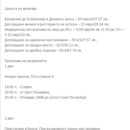
Цената не включва:
Екскурзия до Ескишехир и Джумалъ казък – 55 евро/107.57 лв.;
Доплащане вечеря в ресторанта на хотела – 15 евро/29.34 лв.;
Медицинска застраховка за лица до 65 г. – 4.09 евро/8 лв. от 65 до 79 г. –
5.11 евро/10 лв.;
Доплащане за единично настаняване – 55 €/107.57 лв.;
Доплащане за предно място – 20 €/39.12 лв.;
Доплащане за двойна седалка – 50 €/97.79 лв..
Програма на екскурзията
1 ден
Нощен преход. Отпътуване в:
19:00 ч. - София,
20:00 ч. - от Шел Пазаджик,
20:45 ч. - Пловдив, ОМВ до хотел Санк Петербург.
2 ден
Пристигане в Бурса. При възможност ранно настаняване.