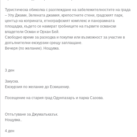
Туристическа обиколка с разглеждане на забележителностите на града
– Улу Джами, Зелената джамия, крепостните стени, градският парк,
център на коприната, етнографският комплекс и панорамната
площадка, където се намират гробниците на първите османски
владетели Осман и Орхан Бей.
Свободно време за разходка и покупки или възможност за участие в
допълнителни екскурзии срещу заплащане.
Вечеря (по желание). Нощувка.
3 ден
Закуска.
Екскурзия по желание до Ескишехир.
Посещение на стария град Одунпазаръ и парка Сазова.
Отпътуване за Джумалъказък.
Нощувка..
4 ден