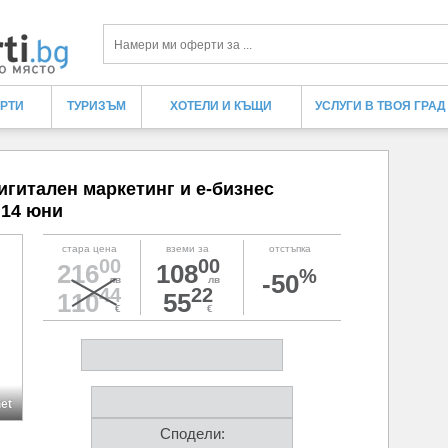
Търси
ЕРТИ
ТУРИЗЪМ
ХОТЕЛИ И КЪЩИ
УСЛУГИ В ТВОЯ ГРАД
гитален маркетинг и e-бизнес
 14 юни
стара цена
вземи за
отстъпка
00
00
216
108
%
-50
лв
лв
44
22
110
55
€
€
net
Сподели: