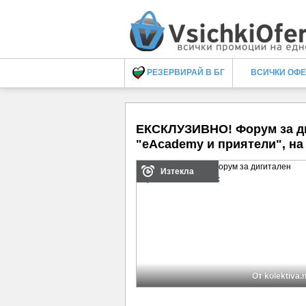
РЕЗЕРВИРАЙ В БГ
ВСИЧКИ ОФ
ЕКСКЛУЗИВНО! Форум за ди
"eAcademy и приятели", на
Изтекла
От kolektiva.