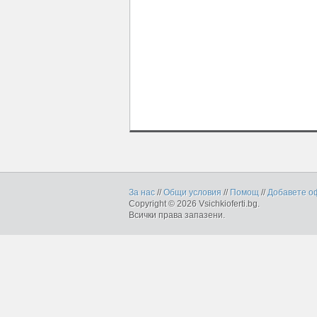
За нас
//
Общи условия
//
Помощ
//
Добавете о
Copyright © 2026 Vsichkioferti.bg.
Всички права запазени.