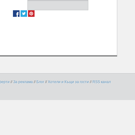
ферти
//
За реклама
//
Блог
//
Хотели и Къщи за гости
//
RSS канал