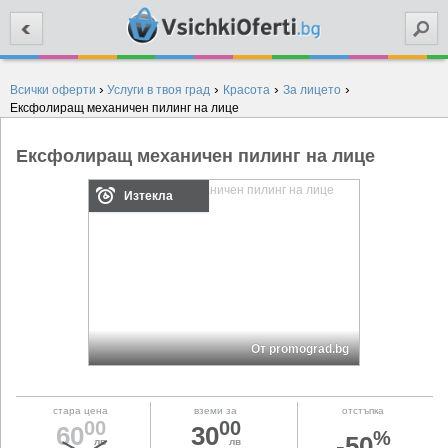
Търси
›
›
›
›
Всички оферти
Услуги в твоя град
Красота
За лицето
Ексфолиращ механичен пилинг на лице
Ексфолиращ механичен пилинг на лице
Изтекла
От promograd.bg
стара цена
вземи за
отстъпка
00
00
60
30
%
-50
лв
лв