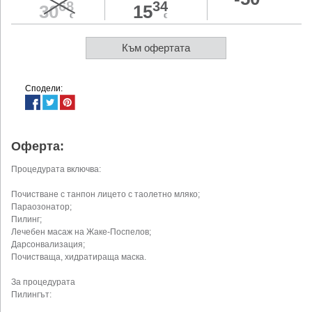
68
34
30
15
€
€
Към офертата
Сподели:
Оферта:
Процедурата включва:
Почистване с танпон лицето с таолетно мляко;
Параозонатор;
Пилинг;
Лечебен масаж на Жаке-Поспелов;
Дарсонвализация;
Почистваща, хидратираща маска.
За процедурата
Пилингът: