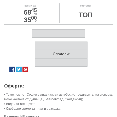
вземи за
отстъпка
45
68
ТОП
лв
00
35
€
Сподели:
Оферта:
• Транспорт от София с лицензиран автобус, (с предварителна уговорка
може качване от Дупница , Благоевград, Сандански);
• Водач от агенцията;
• Свободно време за плаж и разходка.
Ваучерът НЕ включва: