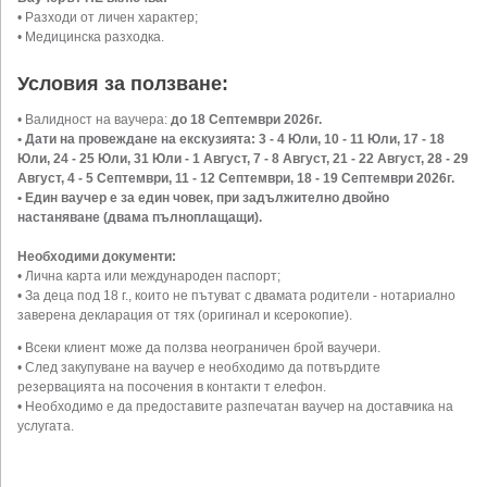
• Разходи от личен характер;
• Медицинска разходка.
Условия за ползване:
• Валидност на ваучера:
до 18 Септември 2026г.
• Дати на провеждане на екскузията: 3 - 4 Юли, 10 - 11 Юли, 17 - 18
Юли, 24 - 25 Юли, 31 Юли - 1 Август, 7 - 8 Август, 21 - 22 Август, 28 - 29
Август, 4 - 5 Септември, 11 - 12 Септември, 18 - 19 Септември 2026г.
• Един ваучер е за един човек, при задължително двойно
настаняване (двама пълноплащащи).
Необходими документи:
• Лична карта или международен паспорт;
• За деца под 18 г., които не пътуват с двамата родители - нотариално
заверена декларация от тях (оригинал и ксерокопие).
• Всеки клиент може да ползва неограничен брой ваучери.
• След закупуване на ваучер е необходимо да потвърдите
резервацията на посочения в контакти т елефон.
• Необходимо е да предоставите разпечатан ваучер на доставчика на
услугата.