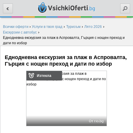
Търси
›
›
›
›
Всички оферти
Услуги в твоя град
Туризъм
Лято 2026
›
Екскурзии с автобус
Еднодневна екскурзия за плаж в Аспровалта, Гърция с нощен преход и
дати по избор
Еднодневна екскурзия за плаж в Аспровалта,
Гърция с нощен преход и дати по избор
Изтекла
От rio.bg