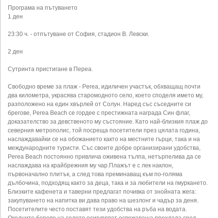
Програма на пътуването
1 ден
23:30 ч. - отпътуване от София, стадион В. Левски.
2 ден
Сутринта пристигане в Переа.
Свободно време за плаж - Perea, идиличен участък, обхващащ почти
два километра, украсява старомодното село, което споделя името му,
разположено на един хвърлей от Солун. Наред със съседните си
брегове, Perea Beach се гордее с престижната награда Син флаг,
доказателство за девственото му състояние. Като най-близкия плаж до
северния метрополис, той посреща посетители през цялата година,
наслаждавайки се на обожанието както на местните гърци, така и на
международните туристи. Със своите добре организирани удобства,
Perea Beach постоянно привлича оживена тълпа, нетърпелива да се
наслаждава на крайбрежния му чар.Плажът е с лек наклон,
първоначално плитък, а след това преминаващ към по-голяма
дълбочина, подходящ както за деца, така и за любители на гмуркането.
Близките кафенета и таверни предлагат почивка от знойната жега:
закупуването на напитка ви дава право на шезлонг и чадър за деня.
Посетителите често поставят тези удобства на ръба на водата.