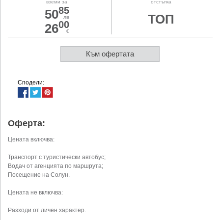
вземи за
отстъпка
85
50
ТОП
лв
00
26
€
Към офертата
Сподели:
Оферта:
Цената включва:
Транспорт с туристически автобус;
Водач от агенцията по маршрута;
Посещение на Солун.
Цената не включва:
Разходи от личен характер.