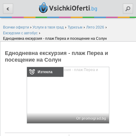
Търси
›
›
›
›
Всички оферти
Услуги в твоя град
Туризъм
Лято 2026
›
Екскурзии с автобус
Еднодневна екскурзия - плаж Переа и посещение на Солун
Еднодневна екскурзия - плаж Переа и
посещение на Солун
Изтекла
От promograd.bg