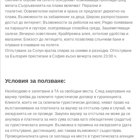
Околните борове на селото осигуряват освежаваща прохлада сред
жегата.Съоръженията на плажа включват: Перални и
тоалетни; Освежителни напитки и храна се предлагат директно на
плажа; Възможности за забавление за деца; Широко разпространен
достъп до интернет; Възможности за риболов на кея; Рядко появяване
на парашути и скутери, осигуряващи спокойна среда; Зашеметяващи
залези; Вечерно осветление; Крайбрежна алея, хотелски удобства и
магазини; Близост до летището, което позволява слънчеви бани и
плуване в очакване на полети.
Отпътуване за Солун кратка спирка за снимки и разходка. Отпътуване
за България пристигане в София късно вечерта около 23:00 ч.
Условия за ползване:
Необходимо е запитване в ТА за свободни места. След закупуване на
ваучер трябва да сключите туристически договор в турагенцията.
Клиенти, които не са сключили туристически договор, нямат право на
възстановяване на платената за ваучер за отстъпка сума в случай, че
екскурзията не се проведе. Закупен ваучер за отстъпка не може да се
анулира и платената за него сума остава като обезщетение (задатък)
за туристическата агенция. Възможна е промяна на екскурзията (дата
на отпътуване, дестинация), ако такава възможност съществува.
Промоционалната цена се заплаща на място в туристическата агенция