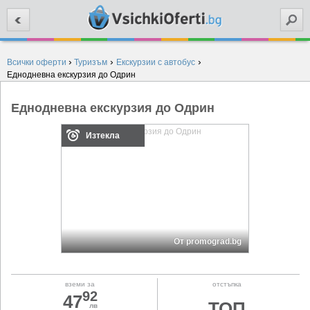
Търси
›
›
›
Всички оферти
Туризъм
Екскурзии с автобус
Еднодневна екскурзия до Одрин
Еднодневна екскурзия до Одрин
Изтекла
От promograd.bg
вземи за
отстъпка
92
47
ТОП
лв