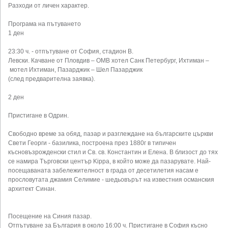
Разходи от личен характер.
Програма на пътуването
1 ден
23:30 ч. - отпътуване от София, стадион В.
Левски. Качване от Пловдив – ОМВ хотел Санк Петербург, Ихтиман –
мотел Ихтиман, Пазарджик – Шел Пазарджик
(след предварителна заявка).
2 ден
Пристигане в Одрин.
Свободно време за обяд, пазар и разглеждане на българските църкви
Свети Георги - базилика, построена през 1880г в типичен
късновъзрожденски стил и Св. св. Константин и Елена. В близост до тях
се намира Търговски център Kippa, в който може да пазарувате. Най-
посещаваната забележителност в града от десетилетия насам е
прословутата джамия Селимие - шедьовърът на известния османския
архитект Синан.
Посещение на Синия пазар.
Отпътуване за България в около 16:00 ч. Пристигане в София късно