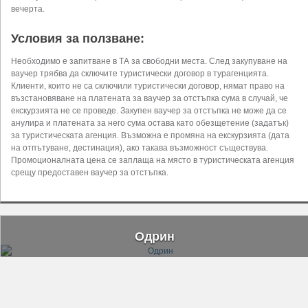
вечерта.
Условия за ползване:
Необходимо е запитване в ТА за свободни места. След закупуване на
ваучер трябва да сключите туристически договор в турагенцията.
Клиенти, които не са сключили туристически договор, нямат право на
възстановяване на платената за ваучер за отстъпка сума в случай, че
екскурзията не се проведе. Закупен ваучер за отстъпка не може да се
анулира и платената за него сума остава като обезщетение (задатък)
за туристическата агенция. Възможна е промяна на екскурзията (дата
на отпътуване, дестинация), ако такава възможност съществува.
Промоционалната цена се заплаща на място в туристическата агенция
срещу предоставен ваучер за отстъпка.
Одрин