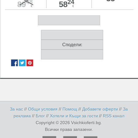
48
24
89
58
€
€
Сподели:
За нас
//
Общи условия
//
Помощ
//
Добавете оферти
//
За
реклама
//
Блог
//
Хотели и Къщи за гости
//
RSS канал
Copyright © 2026 Vsichkioferti.bg.
Всички права запазени.