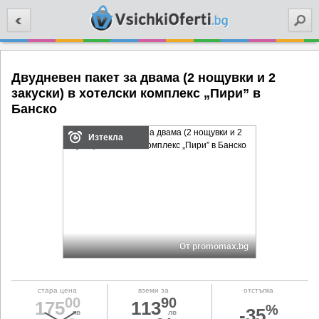
Търси
Двудневен пакет за двама (2 нощувки и 2
закуски) в хотелски комплекс „Пири” в
Банскo
Изтекла
От promomax.bg
стара цена
вземи за
отстъпка
00
90
175
113
%
-35
лв
лв