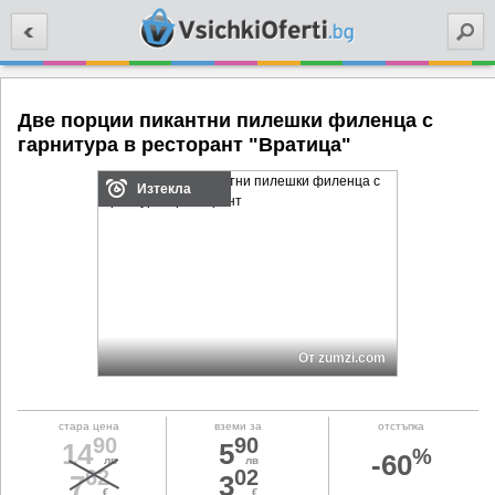
Търси
Две порции пикантни пилешки филенца с
гарнитура в ресторант "Вратица"
Изтекла
От zumzi.com
стара цена
вземи за
отстъпка
90
90
14
5
%
-60
лв
лв
62
02
7
3
€
€