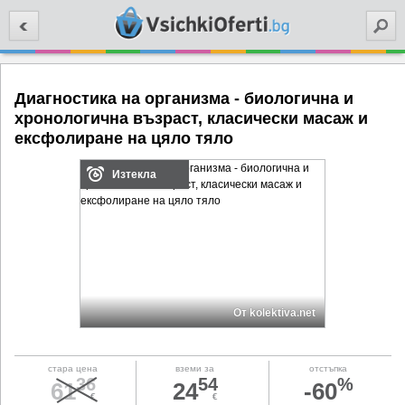
Търси
Диагностика на организма - биологична и
хронологична възраст, класически масаж и
ексфолиране на цяло тяло
Изтекла
От kolektiva.net
стара цена
вземи за
отстъпка
36
54
%
61
24
-60
€
€