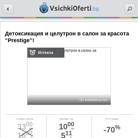
Търси
Детоксикация и целутрон в салон за красота
"Prestige"!
Изтекла
От kolektiva.net
стара цена
вземи за
отстъпка
00
00
33
10
%
-70
лв
лв
87
11
16
5
€
€