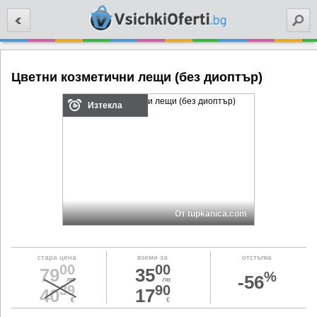
Търси
Цветни козметични лещи (без диоптър)
Изтекла
От tupkanica.com
стара цена
вземи за
отстъпка
00
00
79
35
%
-56
лв
лв
39
90
40
17
€
€