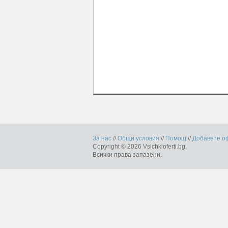
За нас
//
Общи условия
//
Помощ
//
Добавете о
Copyright © 2026 Vsichkioferti.bg.
Всички права запазени.