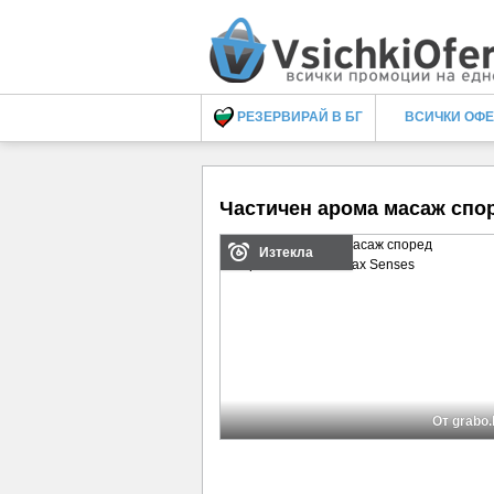
РЕЗЕРВИРАЙ В БГ
ВСИЧКИ ОФ
Частичен арома масаж спор
Изтекла
От grabo.