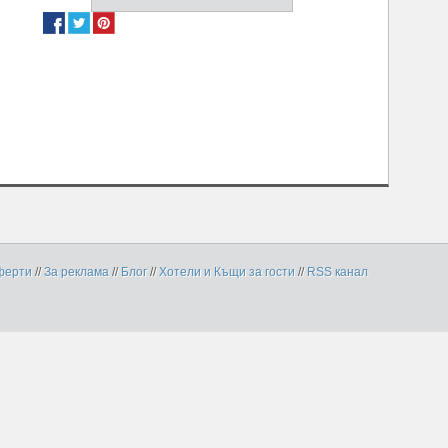
ферти
//
За реклама
//
Блог
//
Хотели и Къщи за гости
//
RSS канал