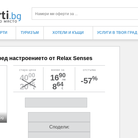
Търси
ЕРТИ
ТУРИЗЪМ
ХОТЕЛИ И КЪЩИ
УСЛУГИ В ТВОЯ ГРАД
ед настроението от Relax Senses
стара цена
вземи за
отстъпка
00
90
40
16
%
-57
лв
лв
45
64
20
8
€
€
bg
Сподели: