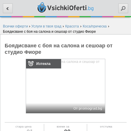
Търси
›
›
›
›
Всички оферти
Услуги в твоя град
Красота
Коса/прическа
Боядисване с боя на салона и сешоар от студио Фиоре
Боядисване с боя на салона и сешоар от
студио Фиоре
Изтекла
От promograd.bg
стара цена
вземи за
отстъпка