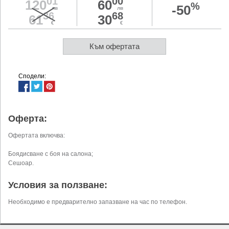
01
00
120
60
%
-50
лв
лв
36
68
61
30
€
€
Към офертата
Сподели:
Оферта:
Офертата включва:
Боядисване с боя на салона;
Сешоар.
Условия за ползване:
Необходимо е предварително запазване на час по телефон.