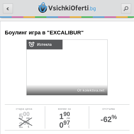
Търси
Боулинг игра в "EXCALIBUR"
Изтекла
От kolektiva.net
стара цена
вземи за
отстъпка
00
90
5
1
%
-62
лв
лв
56
97
2
0
€
€