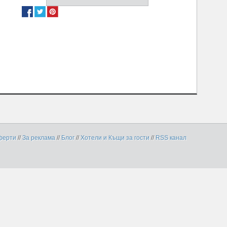
ферти
//
За реклама
//
Блог
//
Хотели и Къщи за гости
//
RSS канал