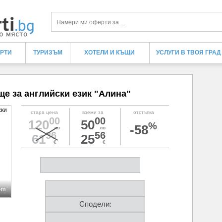
Търси
ЕРТИ
ТУРИЗЪМ
ХОТЕЛИ И КЪЩИ
УСЛУГИ В ТВОЯ ГРАД
ще за английски език "Алина"
стара цена
вземи за
отстъпка
00
00
120
50
%
-58
лв
лв
36
56
61
25
€
€
om
Сподели: