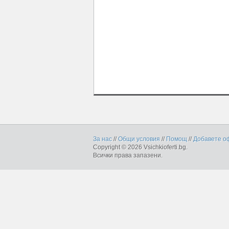
За нас
//
Общи условия
//
Помощ
//
Добавете о
Copyright © 2026 Vsichkioferti.bg.
Всички права запазени.