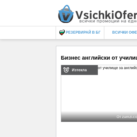
РЕЗЕРВИРАЙ В БГ
ВСИЧКИ ОФ
Бизнес английски от учили
Изтекла
От zumzi.c