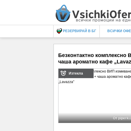
РЕЗЕРВИРАЙ В БГ
ВСИЧКИ ОФ
Безконтактно комплексно 
чаша ароматно кафе „Lavaz
Изтекла
От piperki