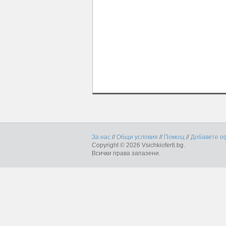
За нас
//
Общи условия
//
Помощ
//
Добавете о
Copyright © 2026 Vsichkioferti.bg.
Всички права запазени.