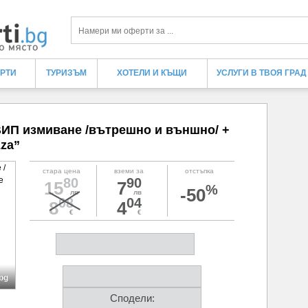
Търси
ЕРТИ
ТУРИЗЪМ
ХОТЕЛИ И КЪЩИ
УСЛУГИ В ТВОЯ ГРАД
ВИП измиване /вътрешно и външно/ +
za”
стара цена
вземи за
отстъпка
80
90
15
7
%
-50
лв
лв
08
04
8
4
€
€
.bg
Сподели: