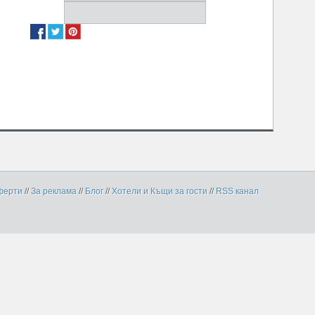
ферти
//
За реклама
//
Блог
//
Хотели и Къщи за гости
//
RSS канал