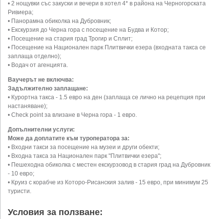
• 2 нощувки със закуски и вечери в хотел 4* в района на Черногорската
Ривиера;
• Панорамна обиколка на Дубровник;
• Екскурзия до Черна гора с посещение на Будва и Котор;
• Посещение на стария град Трогир и Сплит;
• Посещение на Национален парк Плитвички езера (входната такса се
заплаща отделно);
• Водач от агенцията.
Ваучерът не включва:
Задължително заплащане:
• Курортна такса - 1.5 евро на ден (заплаща се лично на рецепция при
настаняване);
• Check point за влизане в Черна гора - 1 евро.
Допълнителни услуги:
Може да доплатите към туроператора за:
• Входни такси за посещение на музеи и други обекти;
• Входна такса за Национален парк "Плитвички езера";
• Пешеходна обиколка с местен екскурзовод в стария град на Дубровник
- 10 евро;
• Круиз с корабче из Которо-Рисанския залив - 15 евро, при минимум 25
туристи.
Условия за ползване: