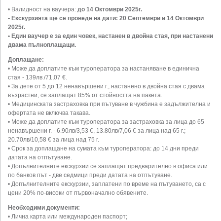
• Валидност на ваучера:
до 14 Октомври 2025г.
• Екскурзията ще се проведе на дати: 20 Септември и 14 Октомври
2025г.
• Един ваучер е за един човек, настанен в двойна стая, при настанени
двама пълноплащащи.
Доплащане:
• Може да доплатите към туроператора за настаняване в единична
стая - 139лв./71,07 €.
• За дете от 5 до 12 ненавършени г., настанено в двойна стая с двама
възрастни, се заплащат 85% от стойността на пакета.
• Медицинската застраховка при пътуване в чужбина е задължителна и
офертата не включва такава.
• Може да доплатите към туроператора за застраховка за лица до 65
ненавършени г. - 6.90лв/3,53 €, 13.80лв/7,06 € за лица над 65 г.;
20.70лв/10,58 € за лица над 75 г.
• Срок за доплащане на сумата към туроператора: до 14 дни преди
датата на отпътуване.
• Допълнителните екскурзии се заплащат предварително в офиса или
по банков път - две седмици преди датата на отпътуване.
• Допълнителните екскурзии, заплатени по време на пътуването, са с
цени 20% по-високи от първоначално обявените.
Необходими документи:
• Лична карта или международен паспорт;