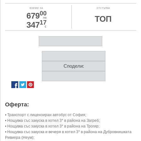
вземи за
отстъпка
00
679
ТОП
лв
17
347
€
Сподели:
Оферта:
• Транспорт с лицензиран автобус от София;
• Нощувка със закуска в хотел 3* в района на Загреб;
• Нощувка със закуска в хотел 3* в района на Трогир;
• Нощувка със закуска и вечеря в хотел 3* в района на Дубровнишката
Ривиера (Неум);