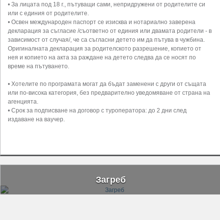
• За лицата под 18 г., пътуващи сами, непридружени от родителите си
или с единия от родителите.
• Освен международен паспорт се изисква и нотариално заверена
декларация за съгласие /съответно от единия или двамата родители - в
зависимост от случая/, че са съгласни детето им да пътува в чужбина.
Оригиналната декларация за родителското разрешение, копието от
нея и копието на акта за раждане на детето следва да се носят по
време на пътуването.
• Хотелите по програмата могат да бъдат заменени с други от същата
или по-висока категория, без предварително уведомяване от страна на
агенцията.
• Срок за подписване на договор с туроператора: до 2 дни след
издаване на ваучер.
Загреб