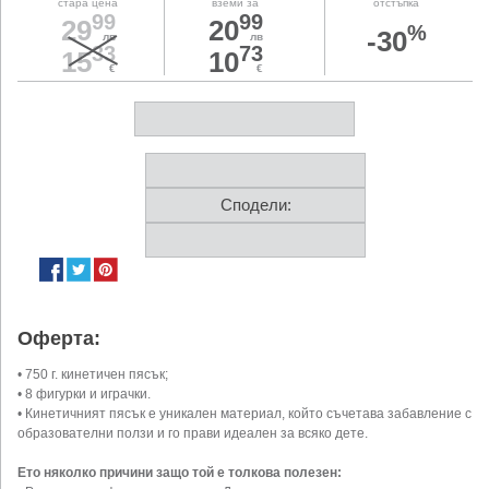
стара цена
вземи за
отстъпка
99
99
29
20
%
-30
лв
лв
33
73
15
10
€
€
Сподели:
Оферта:
• 750 г. кинетичен пясък;
• 8 фигурки и играчки.
• Кинетичният пясък е уникален материал, който съчетава забавление с
образователни ползи и го прави идеален за всяко дете.
Ето няколко причини защо той е толкова полезен: