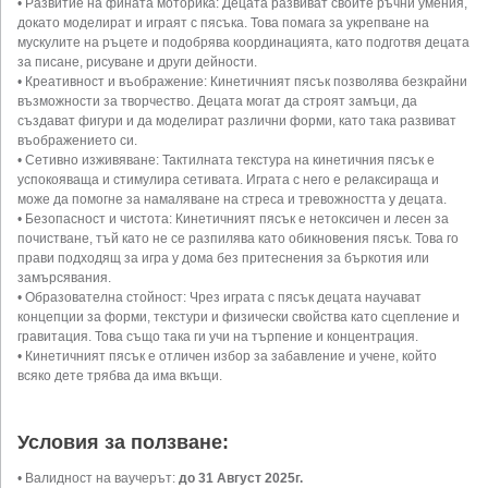
• Развитие на фината моторика: Децата развиват своите ръчни умения,
докато моделират и играят с пясъка. Това помага за укрепване на
мускулите на ръцете и подобрява координацията, като подготвя децата
за писане, рисуване и други дейности.
• Креативност и въображение: Кинетичният пясък позволява безкрайни
възможности за творчество. Децата могат да строят замъци, да
създават фигури и да моделират различни форми, като така развиват
въображението си.
• Сетивно изживяване: Тактилната текстура на кинетичния пясък е
успокояваща и стимулира сетивата. Играта с него е релаксираща и
може да помогне за намаляване на стреса и тревожността у децата.
• Безопасност и чистота: Кинетичният пясък е нетоксичен и лесен за
почистване, тъй като не се разпилява като обикновения пясък. Това го
прави подходящ за игра у дома без притеснения за бъркотия или
замърсявания.
• Образователна стойност: Чрез играта с пясък децата научават
концепции за форми, текстури и физически свойства като сцепление и
гравитация. Това също така ги учи на търпение и концентрация.
• Кинетичният пясък е отличен избор за забавление и учене, който
всяко дете трябва да има вкъщи.
Условия за ползване:
• Валидност на ваучерът:
до 31 Август 2025г.