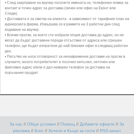
• След закупуване на ваучер посочете имената си, телефонен номер за
контакт и точен адрес за доставка (личен или офис на Еконт или
Спиди).
• Доставката е за сметка на клиента - в зависимост от тарифния план на
куриерската фирма. Извършва се в рамките на 3 работни дни след
издаване на ваучер.
• Всички пратки, за които сте избрали опция доставка до адрес, но не
могат да бъдат доставени поради отсъствие от адреса или сгрешен
телефон, ще бъдат изпратени до най-близкия офис в следващ работен
ден.
• ПясъЧко не носи отговорност за ненавременни доставки на пратки в
случаите, когато потребителят е посочил непълен, неточен или
фиктивен адрес и/или е дал неверен телефон за доставка на
поръчания продукт.
За нас
//
Общи условия
//
Помощ
//
Добавете оферти
//
За
реклама
//
Блог
//
Хотели и Къщи за гости
//
RSS канал