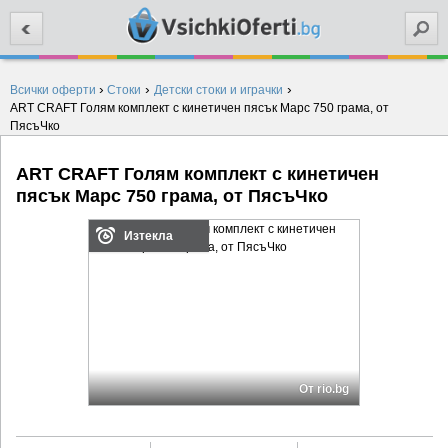
Търси
›
›
›
Всички оферти
Стоки
Детски стоки и играчки
ART CRAFT Голям комплект с кинетичен пясък Марс 750 грама, от
ПясъЧко
ART CRAFT Голям комплект с кинетичен
пясък Марс 750 грама, от ПясъЧко
Изтекла
От rio.bg