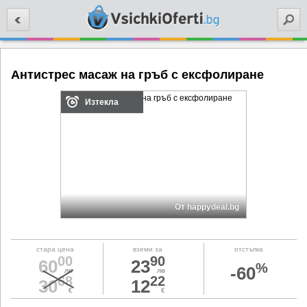
Търси
Антистрес масаж на гръб с ексфолиране
Изтекла
От happydeal.bg
стара цена
вземи за
отстъпка
00
90
60
23
%
-60
лв
лв
68
22
30
12
€
€