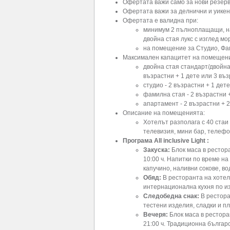
Офертата важи само за нови резерв
Офертата важи за делнични и уикен
Офертата е валидна при:
минимум 2 пълноплащащи, нас
двойна стая лукс с изглед мо
на помещение за Студио, Фам
Максимален капацитет на помещен
двойна стая стандарт/двойна 
възрастни + 1 дете или 3 въ
студио - 2 възрастни + 1 дете
фамилна стая - 2 възрастни + 
апартамент - 2 възрастни + 2 
Описание на помещенията:
Хотелът разполага с 40 стаи 
телевизия, мини бар, телефо
Програма All inclusive Light :
Закуска:
Блок маса в рестора
10:00 ч. Напитки по време на
капучино, наливни сокове, во
Обяд:
В ресторанта на хотела
интернационална кухня по из
Следобедна снак:
В рестора
тестени изделия, сладки и п
Вечеря:
Блок маса в рестора
21:00 ч. Традиционна българ