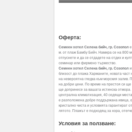
Оферта:
Семеен хотел Селена бийч, гр. Созопол
е
м. от плаж Бамбу Бийч. Намира се на 800 
отпуснете и да се отдадете на отдих и ку
семинар или фирмено тържество.
Семеен хотел Селена бийч, гр. Созопол
и
близост до плажа Харманите, новата част 
на невероятна гледка към морския залив. 
на добри цени. По време на престоя си ще
ще допринесе за вашата истинска отмора. 
централна климатизация, 40 седящи места 
е разположена добре поддържана ивица, о
кристално чиста и условията гарантират о
лятото. Плажът е подходящ за хора, отегч
Условия за ползване: