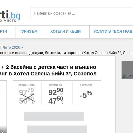
Търси
ЕРТИ
ТУРИЗЪМ
ХОТЕЛИ И КЪЩИ
УСЛУГИ В ТВОЯ ГРАД
›
›
Лято 2026
ска част и външно джакузи, Детски кът и паркинг в Хотел Селена бийч 3*, Созо
а + 2 басейна с детска част и външно
инг в Хотел Селена бийч 3*, Созопол
стара цена
вземи за
отстъпка
79
90
97
92
%
-5
лв
лв
00
50
50
47
€
€
.bg