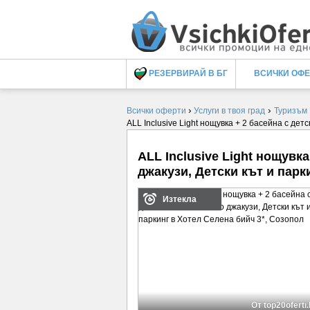
РЕЗЕРВИРАЙ В БГ
ВСИЧКИ ОФ
›
›
Всички оферти
Услуги в твоя град
Туризъм
ALL Inclusive Light нощувка + 2 басейна с дет
ALL Inclusive Light нощувк
джакузи, Детски кът и парк
Изтекла
От top20oferti