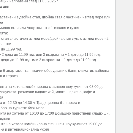
ации направени след 11.03.2026 г.
д дни
танени в двойна стая, двойна стая с частичен изглед море или
ре
илна стая или Апартамент с 1 спалня и кухня
ията:
стая с частичен изглед море/двойна стая лукс с изглед море - 2
зрастни
 до 11.99 год.
2 деца до 11.99 год. или 3 възрастни + 1 дете до 11.99 год.
деца до 11.99 год. или 3 възрастни + 1 дете до 11.99 год.
и 6 апартамента - всички оборудвани с баня, климатик, кабелна
н и тераса
нта на хотела комбинирана с външен шоу кукинг от 08:00 до
 закуската: различни видове чай, мляко – прясно, кафе и
да
 от 12:30 до 14:30 ч. Традиционна българска и
бор на туриста: блок маса
нта на хотела от 16:00 до 17:00 Домашно приготвени сладкиши,
лодове
нта на хотела комбинирана с външен шоу кукинг от 19:00 до
ска и интернационална кухня