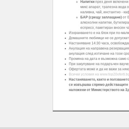
Напитки
през деня включени 
микс апарат, трапезна вода о
наливна, чай, инстантно - ка
БАР (срещу заплащане)
от 0
алкохолни напитки, бутилиран
еспресо, пакетиран вносен ча
Изхранването е на блок при по-малк
Домашните любимци не се допускат
Настаняване 14:30 часа, освобожда
Анулация на направена резервация 
анулация след изтичане на този сро
Промяна на дата е възможна само с
При закупуване на подаръчен ваучер
Офертата може и да не важи за ня
Всички условия на www.top20oferti.b
Настаняването, както и ползванет
се извършва спрямо действащите 
наложени от Министерството на З