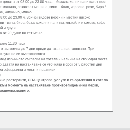
в цената от 08:00 до 23.00 часа – безалкохолни напитки от пост
т машина, сокове от машина, вино – бяло, червено, розе, бира /
фе, капучино, мляко/
8:00 до 23.00 ч. Всички видове вносни и местни високо
и - вина, бира, безалкохолни напитки, коктейли и сокове, кафе
й и други.
о от 20 души на сет меню
ване 11:30 часа
е възможна до 7 дни преди датата на настаняване. При
к суми не се възстановяват
лед изричното съгласие на хотела и наличие на свободни места
 датата на настаняване се уточнява в срок от 5 работни дни
кои официални и местни празници
g
о на ресторанти, СПА центрове, услуги и съоръжения в хотела
към момента на настаняване противоепидемични мерки,
дравеопазването.