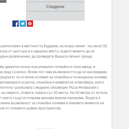
Сподели:
 разположен в местността Буджака, на втора линия - на около 50
метра от центъра и е идеално място, където можете да се
лтурни развлечения, да проведете Вашата бизнес среща,
ма директен излаз към уникално спокойна и тиха ивица, в
на град Созопол. Всеки гост има възможността да се наслаждава
Предлагат се отлични условия за спокойна и пълноценна почивка
 релаксирате в уютна, спокойна и комфортна атмосфера, която
Хотелът разполага с модерно обзаведен Pizza-Restaurant с
на закрито, открита тераса със 30 места. На 50 метра от хотела
т която също се открива красива морска панорама. Водата е
тлична възможност за спокойна почивка в пиковите моменти на
ени от големите шумни пространства.