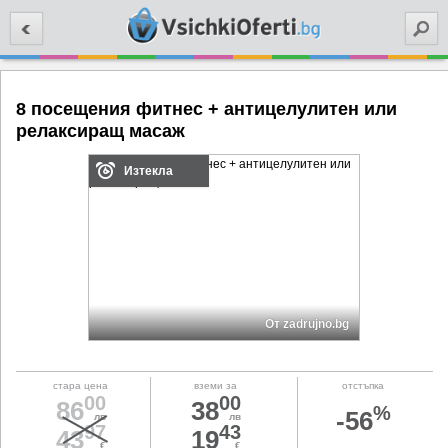
Търси
8 посещения фитнес + антицелулитен или
релаксиращ масаж
Изтекла
От zadrujno.bg
стара цена
вземи за
отстъпка
00
00
86
38
%
-56
лв
лв
97
43
43
19
€
€