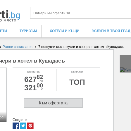
Търси
ЕРТИ
ТУРИЗЪМ
ХОТЕЛИ И КЪЩИ
УСЛУГИ В ТВОЯ ГРАД
›
›
Ранни записвания
7 нощувки със закуски и вечери в хотел в Кушадасъ
ечери в хотел в Кушадасъ
вземи за
отстъпка
82
627
ТОП
лв
00
321
€
Към офертата
bg
Сподели: