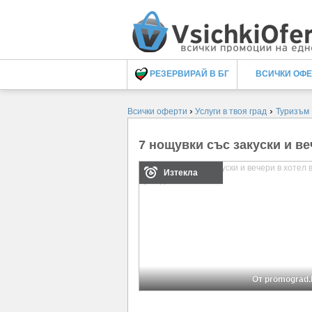
РЕЗЕРВИРАЙ В БГ
ВСИЧКИ ОФ
›
›
Всички оферти
Услуги в твоя град
Туризъм
7 нощувки със закуски и в
Изтекла
От promograd.