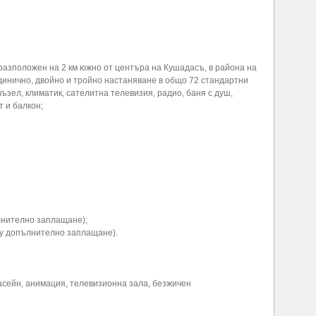
разположен на 2 км южно от центъра на Кушадасъ, в района на
динично, двойно и тройно настаняване в общо 72 стандартни
ъзел, климатик, сателитна телевизия, радио, баня с душ,
 и балкон;
лнително заплащане);
щу допълнително заплащане).
басейн, анимация, телевизионна зала, безжичен