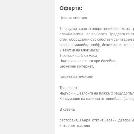
Оферта:
Цената включва:
7 нощувки в малък непретенциозен хотел, 
плажна ивица Ladies Beach. Предлага се е
стаи, оборудвани със собствен санитарен в
сешоар, минибар, сейф, безжичен интернет
7 закуски на блок маса;
7 вечери на блок маса;
Чадъри и шезлонги при басейна;
Безжичен интернет.
Цената не включва:
Транспорт;
Чадъри и шезлонги на плажа (срещу допъ
Консумация на напитки от минибара (сре
В хотела
ресторант, 3 бара, открит басейн, детски 
интернет, паркинг