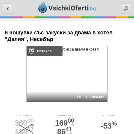
Търси
6 нощувки със закуски за двама в хотел
"Далия", Несебър
Изтекла
От kolektiva.net
стара цена
вземи за
отстъпка
00
00
360
169
%
-53
лв
лв
07
41
184
86
€
€