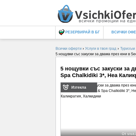
РЕЗЕРВИРАЙ В БГ
ВСИЧКИ ОФ
›
›
Всички оферти
Услуги в твоя град
Туризъм
5 нощувки със закуски за двама през юни в Sec
5 нощувки със закуски за д
Spa Chalkidiki 3*, Неа Кали
Изтекла
От visit