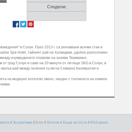
Сподели:
Македония" в Солун. През 2013 г. са реновиани всички стаи и
radise Spa Hotel, тайният рай на Халкидики, удобно разположен
 между изумрудените плажове на залива Термаикос.
км от град Солун и само на 20 минути от летище SKG в Солун, в
в малък рай между зеления хълм на Северна Каликратия и
ята на модерно хотелско звено, заедно с топлината на семеен
чивки.
ферти
//
За реклама
//
Блог
//
Хотели и Къщи за гости
//
RSS канал