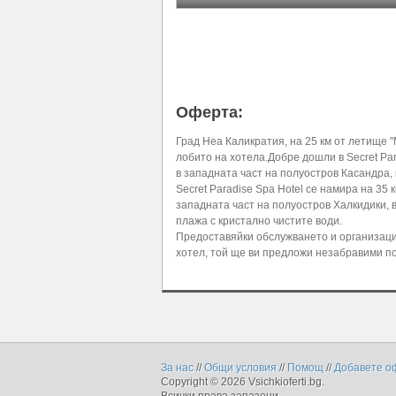
Оферта:
Град Неа Каликратия, на 25 км от летище "
лобито на хотела.Добре дошли в Secret Pa
в западната част на полуостров Касандра,
Secret Paradise Spa Hotel се намира на 35 
западната част на полуостров Халкидики, 
плажа с кристално чистите води.
Предоставяйки обслужването и организаци
хотел, той ще ви предложи незабравими по
За нас
//
Общи условия
//
Помощ
//
Добавете о
Copyright © 2026 Vsichkioferti.bg.