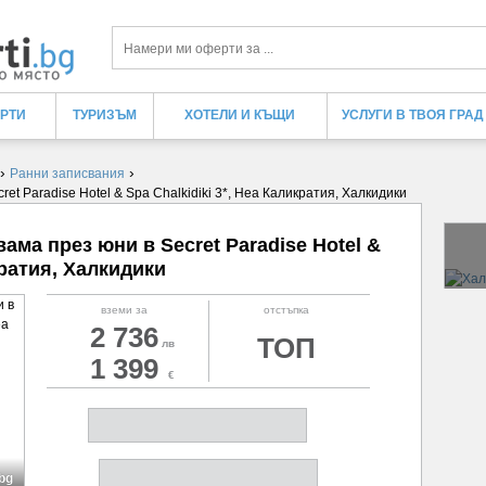
Търси
ЕРТИ
ТУРИЗЪМ
ХОТЕЛИ И КЪЩИ
УСЛУГИ В ТВОЯ ГРАД
›
›
Ранни записвания
ret Paradise Hotel & Spa Chalkidiki 3*, Неа Каликратия, Халкидики
вама през юни в Secret Paradise Hotel &
кратия, Халкидики
вземи за
отстъпка
2 736
ТОП
лв
1 399
€
.bg