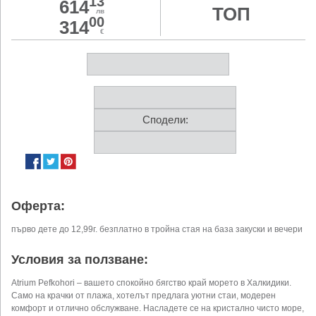
13
614
ТОП
лв
00
314
€
Сподели:
Оферта:
първо дете до 12,99г. безплатно в тройна стая на база закуски и вечери
Условия за ползване:
Atrium Pefkohori – вашето спокойно бягство край морето в Халкидики.
Само на крачки от плажа, хотелът предлага уютни стаи, модерен
комфорт и отлично обслужване. Насладете се на кристално чисто море,