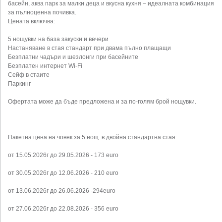
басейн, аква парк за малки деца и вкусна кухня – идеалната комбинация
за пълноценна почивка.
Цената включва:
5 нощувки на база закуски и вечери
Настаняване в стая стандарт при двама пълно плащащи
Безплатни чадъри и шезлонги при басейните
Безплатен интернет Wi-Fi
Сейф в стаите
Паркинг
Офертата може да бъде предложена и за по-голям брой нощувки.
Пакетна цена на човек за 5 нощ. в двойна стандартна стая:
от 15.05.2026г до 29.05.2026 - 173 euro
от 30.05.2026г до 12.06.2026 - 210 euro
от 13.06.2026г до 26.06.2026 -294euro
от 27.06.2026г до 22.08.2026 - 356 euro