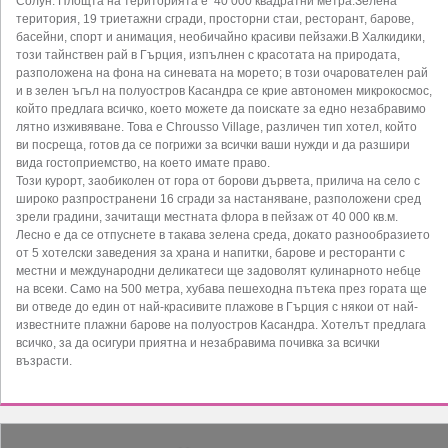
Солун. Площта на територията е 40 000 квадратни метра.Зелена
територия, 19 триетажни сгради, просторни стаи, ресторант, барове,
басейни, спорт и анимация, необичайно красиви пейзажи.В Халкидики,
този тайнствен рай в Гърция, изпълнен с красотата на природата,
разположена на фона на синевата на морето; в този очарователен рай
и в зелен ъгъл на полуостров Касандра се крие автономен микрокосмос,
който предлага всичко, което можете да поискате за едно незабравимо
лятно изживяване. Това е Chrousso Village, различен тип хотел, който
ви посреща, готов да се погрижи за всички ваши нужди и да разшири
вида гостоприемство, на което имате право.
Този курорт, заобиколен от гора от борови дървета, прилича на село с
широко разпространени 16 сгради за настаняване, разположени сред
зрели градини, зачитащи местната флора в пейзаж от 40 000 кв.м.
Лесно е да се отпуснете в такава зелена среда, докато разнообразието
от 5 хотелски заведения за храна и напитки, барове и ресторанти с
местни и международни деликатеси ще задоволят кулинарното небце
на всеки. Само на 500 метра, хубава пешеходна пътека през гората ще
ви отведе до един от най-красивите плажове в Гърция с някои от най-
известните плажни барове на полуостров Касандра. Хотелът предлага
всичко, за да осигури приятна и незабравима почивка за всички
възрасти.