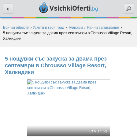
Търси
›
›
›
›
Всички оферти
Услуги в твоя град
Туризъм
Ранни записвания
5 нощувки със закуска за двама през септември в Chrousso Village Resort,
Халкидики
5 нощувки със закуска за двама през
септември в Chrousso Village Resort,
Халкидики
От visit.bg