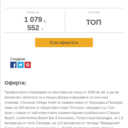
вземи за
отстъпка
1 079
ТОП
лв
552
€
Към офертата
Сподели:
Оферта:
Префектурата Халкидики се простира на площ от 3000 кв. км. и ще ви
впечатли с богатата си и пищна флора и красивите си пясъчни
плажове. Chrousso Village Hotel се намира южно от Касандра в Палиури,
само на 500 метра от обществен плаж Chrousso, награден със Син
флаг, с някои от най-известните плажни барове в района като Cabana
Beach, Leuki Ammos Beach Bar & Koursaros. Полуостров Касандра, на 1,5
километра от село Палиури, на 115 километра от летище "Македония"