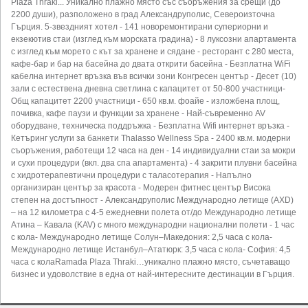
Plaza Thraki... Уникално плажно място със съоръжения за срещи (до
2200 души), разположено в град Александруполис, Североизточна
Гърция. 5-звездният хотел - 141 новоремонтирани супериорни и
екзекютив стаи (изглед към морската градина) - 8 луксозни апартамента
с изглед към морето с кът за хранене и сядане - ресторант с 280 места,
кафе-бар и бар на басейна до двата открити басейна - Безплатна WiFi
кабелна интернет връзка във всички зони Конгресен център - Десет (10)
зали с естествена дневна светлина с капацитет от 50-800 участници-
Общ капацитет 2200 участници - 650 кв.м. фоайе - изложбена площ,
почивка, кафе паузи и функции за хранене - Най-съвременно AV
оборудване, техническа поддръжка - Безплатна Wifi интернет връзка -
Кетъринг услуги за банкети Thalasso Wellness Spa - 2400 кв.м. модерни
съоръжения, работещи 12 часа на ден - 14 индивидуални стаи за мокри
и сухи процедури (вкл. два спа апартамента) - 4 закрити плувни басейна
с хидротерапевтични процедури с таласотерапия - Напълно
организиран център за красота - Модерен фитнес център Висока
степен на достъпност - Александруполис Международно летище (AXD)
– на 12 километра с 4-5 ежедневни полета от/до Международно летище
Атина – Кавала (KAV) с много международни национални полети - 1 час
с кола- Международно летище Солун–Македония: 2,5 часа с кола-
Международно летище Истанбул–Ататюрк: 3,5 часа с кола- София: 4,5
часа с колаRamada Plaza Thraki…уникално плажно място, съчетаващо
бизнес и удоволствие в една от най-интересните дестинации в Гърция.