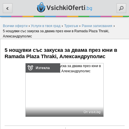
Търси
›
›
›
›
Всички оферти
Услуги в твоя град
Туризъм
Ранни записвания
5 нощувки със закуска за двама през юни в Ramada Plaza Thraki,
Александруполис
5 нощувки със закуска за двама през юни в
Ramada Plaza Thraki, Александруполис
Изтекла
От visit.bg