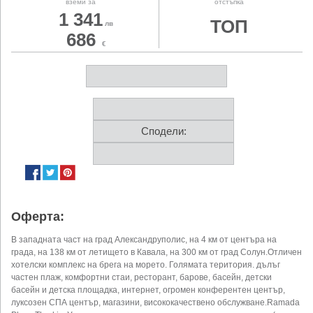
вземи за
отстъпка
1 341
ТОП
лв
686
€
Сподели:
Оферта:
В западната част на град Александруполис, на 4 км от центъра на
града, на 138 км от летището в Кавала, на 300 км от град Солун.Отличен
хотелски комплекс на брега на морето. Голямата територия. дълъг
частен плаж, комфортни стаи, ресторант, барове, басейн, детски
басейн и детска площадка, интернет, огромен конферентен център,
луксозен СПА център, магазини, висококачествено обслужване.Ramada