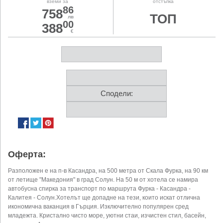
вземи за
отстъпка
86
758
ТОП
лв
00
388
€
Сподели:
Оферта:
Разположен е на п-в Касандра, на 500 метра от Скала Фурка, на 90 км
от летище "Македония" в град Солун. На 50 м от хотела се намира
автобусна спирка за транспорт по маршрута Фурка - Касандра -
Калитея - Солун.Хотелът ще допадне на тези, които искат отлична
икономична ваканция в Гърция. Изключително популярен сред
младежта. Кристално чисто море, уютни стаи, изчистен стил, басейн,