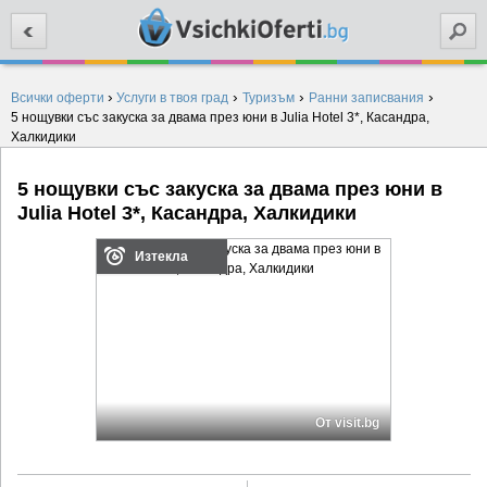
Търси
›
›
›
›
Всички оферти
Услуги в твоя град
Туризъм
Ранни записвания
5 нощувки със закуска за двама през юни в Julia Hotel 3*, Касандра,
Халкидики
5 нощувки със закуска за двама през юни в
Julia Hotel 3*, Касандра, Халкидики
Изтекла
От visit.bg