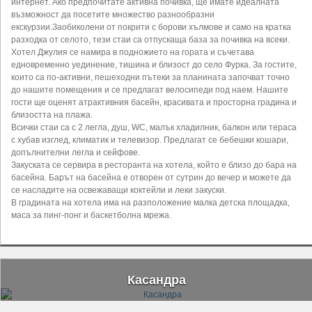
интернет. Ако предпочитате активна почивка, ще имате идеалната
възможност да посетите множество разнообразни
екскурзии.Заобиколени от покрити с борови хълмове и само на кратка
разходка от селото, тези стаи са отпускаща база за почивка на всеки.
Хотел Джулия се намира в подножието на гората и съчетава
едновременно уединение, тишина и близост до село Фурка. За гостите,
които са по-активни, пешеходни пътеки за планината започват точно
до нашите помещения и се предлагат велосипеди под наем. Нашите
гости ще оценят атрактивния басейн, красивата и просторна градина и
близостта на плажа.
Всички стаи са с 2 легла, душ, WC, малък хладилник, балкон или тераса
с хубав изглед, климатик и телевизор. Предлагат се бебешки кошари,
допълнителни легла и сейфове.
Закуската се сервира в ресторанта на хотела, който е близо до бара на
басейна. Барът на басейна е отворен от сутрин до вечер и можете да
се насладите на освежаващи коктейли и леки закуски.
В градината на хотела има на разположение малка детска площадка,
маса за пинг-понг и баскетболна мрежа.
Касандра