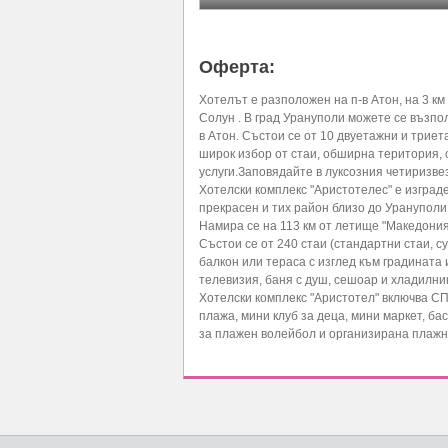
Оферта:
Хотелът е разположен на п-в Атон, на 3 км
Солун . В град Урануполи можете се възпо
в Атон. Състои се от 10 двуетажни и трие
широк избор от стаи, обширна територия, 
услуги.Заповядайте в луксозния четиризве
Хотелски комплекс "Аристотелес" е изград
прекрасен и тих район близо до Урануполи 
Намира се на 113 км от летище "Македония
Състои се от 240 стаи (стандартни стаи, с
балкон или тераса с изглед към градината и
телевизия, баня с душ, сешоар и хладилник
Хотелски комплекс "Аристотел" включва СПА
плажа, мини клуб за деца, мини маркет, ба
за плажен волейбол и организирана плажн