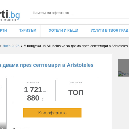
Търси
ЕРТИ
ТУРИЗЪМ
ХОТЕЛИ И КЪЩИ
УСЛУГИ В ТВОЯ ГРАД
›
›
Лято 2026
5 нощувки на All Inclusive за двама през септември в Aristoteles
за двама през септември в Aristoteles
вземи за
отстъпка
1 721
ТОП
лв
880
€
Към офертата
.bg