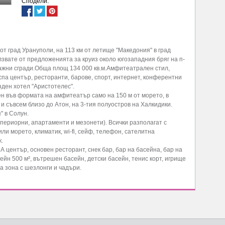
Сподели:
 от град Урануполи, на 113 км от летище "Македония" в град
лзвате от предложенията за круиз около югозападния бряг на п-
тажни сгради.Обща площ 134 000 кв.м.Амфитеатрален стил,
спа център, ресторанти, барове, спорт, интернет, конферентни
зден хотел "Аристотелес".
ен във формата на амфитеатър само на 150 м от морето, в
и съвсем близо до Атон, на 3-тия полуостров на Халкидики.
" в Солун.
упериорни, апартаменти и мезонети). Всички разполагат с
ли морето, климатик, wi-fi, сейф, телефон, сателитна
.
 център, основен ресторант, снек бар, бар на басейна, бар на
сейн 500 м², вътрешен басейн, детски басейн, тенис корт, игрище
а зона с шезлонги и чадъри.