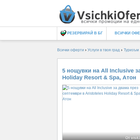
РЕЗЕРВИРАЙ В БГ
ВСИЧКИ ОФ
›
›
Всички оферти
Услуги в твоя град
Туризъм
5 нощувки на All Inclusive 
Holiday Resort & Spa, Атон
От visit