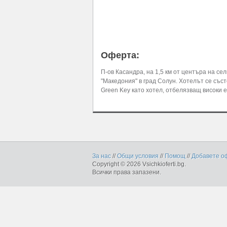
Оферта:
П-ов Касандра, на 1,5 км от центъра на се
"Македония" в град Солун. Хотелът се състо
Green Key като хотел, отбелязващ високи 
За нас
//
Общи условия
//
Помощ
//
Добавете о
Copyright © 2026 Vsichkioferti.bg.
Всички права запазени.