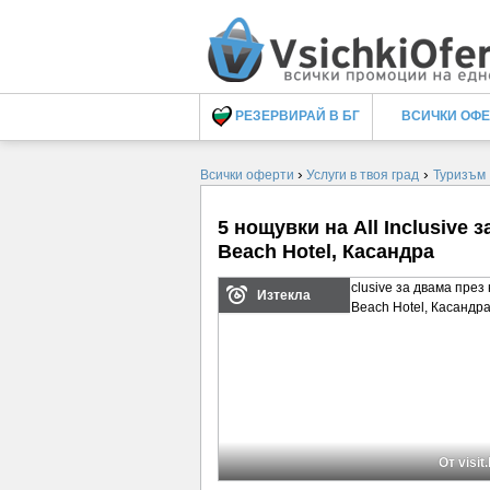
РЕЗЕРВИРАЙ В БГ
ВСИЧКИ ОФ
›
›
Всички оферти
Услуги в твоя град
Туризъм
5 нощувки на All Inclusive 
Beach Hotel, Касандра
Изтекла
От visit