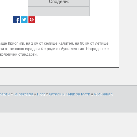
Сподели:
лище Криопиги, на 2 км от селище Калитея, на 90 км от летище
и от основна сграда и 4 сгради от бунгален тип. Награден е с
екологични стандарти.
ферти
//
За реклама
//
Блог
//
Хотели и Къщи за гости
//
RSS канал