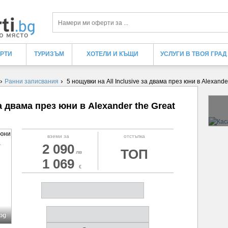
Търси
ЕРТИ
ТУРИЗЪМ
ХОТЕЛИ И КЪЩИ
УСЛУГИ В ТВОЯ ГРАД
›
›
Ранни записвания
5 нощувки на All Inclusive за двама през юни в Alexande
за двама през юни в Alexander the Great
вземи за
отстъпка
2 090
ТОП
лв
1 069
€
.bg