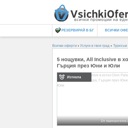
РЕЗЕРВИРАЙ В БГ
ВСИЧКИ ОФ
›
›
Всички оферти
Услуги в твоя град
Туризъм
5 нощувки, All Inclusive в 
Гърция през Юни и Юли
Изтекла
От niamavreme.