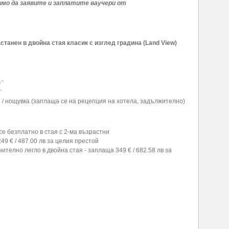
димо да заявите
и заплатите
ваучери от
настанен в двойна стая класик с изглед градина (Land View)
е"
"
я / нощувка (заплаща се на рецепция на хотела, задължително)
се безплатно в стая с 2-ма възрастни
49 € / 487.00 лв за целия престой
ително легло в двойна стая - заплаща 349 € / 682.58 лв за