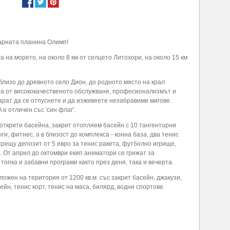
арната планина Олимп!
 на морето, на около 8 км от селцето Литохори, на около 15 км
близо до древното село Дион, до родното място на крал
та от висококачественото обслужване, професионализмът и
рат да се отпуснете и да изживеете незабравими мигове.
е отличен със 'син флаг'.
открити басейна, закрит отопляем басейн с 10 тангенторни
, фитнес, a в близост до комплекса - конна база, два тенис
 срещу депозит от 5 евро за тенис ракета, футболно игрище,
. От април до октомври екип аниматори се грижат за
 топка и забавни програми както през деня, така и вечерта.
ожен на територия от 1200 кв.м. със закрит басейн, джакузи,
ейн, тенис корт, тенис на маса, билярд, водни спортове.