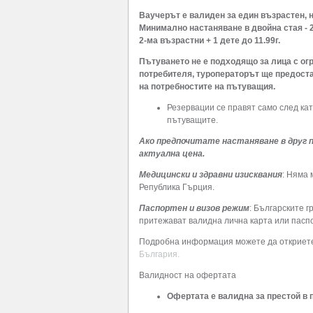
Ваучерът е валиден за един възрастен, н
Минимално настаняване в двойна стая - 
2-ма възрастни + 1 дете до 11.99г.
Пътуването не е подходящо за лица с ог
потребителя, туроператорът ще предост
на потребностите на пътуващия.
Резервации се правят само след кат
пътуващите.
Ако предпочитате настаняване в друг пер
актуална цена.
Медицински и здравни изисквания
: Няма 
Република Гърция.
Паспортен и визов режим
: Българските 
притежават валидна лична карта или паспо
Подробна информация можете да откриете
България.
Валидност на офертата
Офертата е валидна за престой в пе