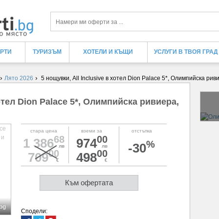
Търси
ЕРТИ
ТУРИЗЪМ
ХОТЕЛИ И КЪЩИ
УСЛУГИ В ТВОЯ ГРАД
›
›
Лято 2026
5 нощувки, All Inclusive в хотел Dion Palace 5*, Олимпийска р
хотел Dion Palace 5*, Олимпийска ривиера,
стара цена
вземи за
отстъпка
68
00
1 386
974
%
-30
лв
лв
00
00
709
498
€
€
Към офертата
bg
Сподели: