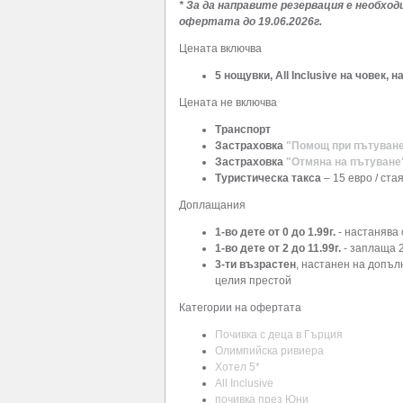
* За да направите резервация е необхо
офертата
до
19.06.2026г
.
Цената включва
5 нощувки, All Inclusive на човек, 
Цената не включва
Транспорт
Застраховка
"Помощ при пътуван
Застраховка
"Отмяна на пътуване
Туристическа такса
– 15 евро / ста
Доплащания
1-во дете от 0 до 1.99г.
- настанява 
1-во дете от 2 до 11.99г.
- заплаща 2
3-ти възрастен
, настанен на допълн
целия престой
Категории на офертата
Почивка с деца в Гърция
Олимпийска ривиера
Хотел 5*
All Inclusive
почивка през Юни