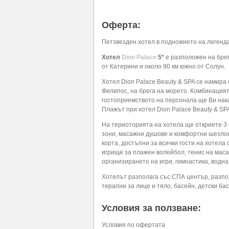
Оферта:
Петзвезден хотел в подножието на легенд
Хотел
Dion Palace
5*
е разположен на брега
от Катерини и около 90 км южно от Солун.
Хотел Dion Palace Beauty & SPA се намира 
Филипос, на брега на морето. Комбинация
гостоприемството на персонала ще Ви нака
Плажът при хотел Dion Palace Beauty & SPA 
На териоторията на хотела ще откриете 3 
зони, масажни душове и комфортни шезлонги
корта, достъпни за всички гости на хотела
игрище за плажен волейбол, тенис на маса
организирането на игри, гимнастика, водна
Хотелът разполага със СПА център, разпол
терапии за лице и тяло, басейн, детски бас
Условия за ползване:
Условия по офертата