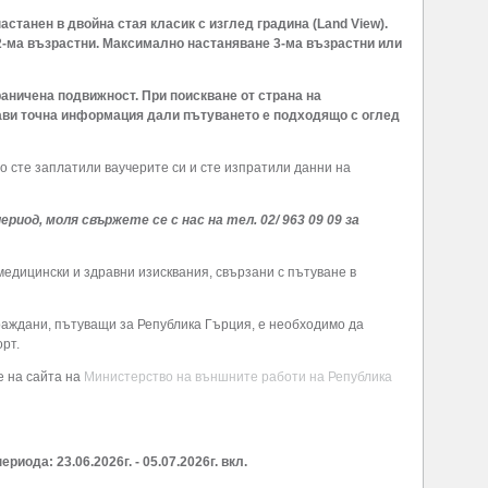
астанен в двойна стая класик с изглед градина (Land View).
2-ма възрастни. Максимално настаняване 3-ма
възрастни или
раничена подвижност. При поискване от страна на
ави точна информация дали пътуването е подходящо с оглед
о сте заплатили ваучерите си и сте изпратили данни на
иод, моля свържете се с нас на тел. 02/ 963 09 09 за
медицински и здравни изисквания, свързани с пътуване в
граждани, пътуващи за Република Гърция, е необходимо да
рт.
 на сайта на
Министерство на външните работи на Република
риода: 23.06.2026г. - 05.07.2026г. вкл.