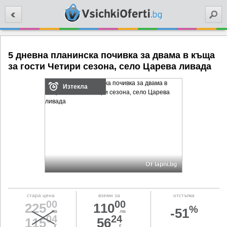
Търси
5 дневна планинска почивка за двама в къща
за гости Четири сезона, село Царева ливада
Изтекла
От lapni.bg
стара цена
вземи за
отстъпка
00
00
225
110
%
-51
лв
лв
04
24
115
56
€
€