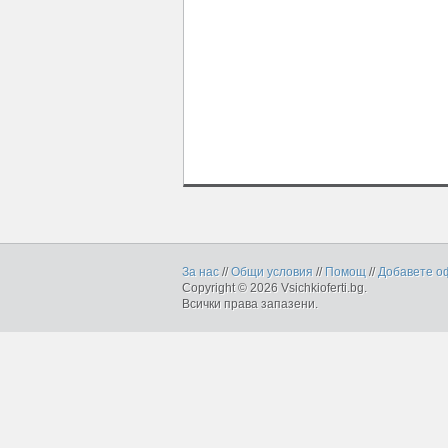
За нас
//
Общи условия
//
Помощ
//
Добавете о
Copyright © 2026 Vsichkioferti.bg.
Всички права запазени.