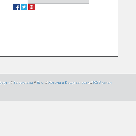
ферти
//
За реклама
//
Блог
//
Хотели и Къщи за гости
//
RSS канал