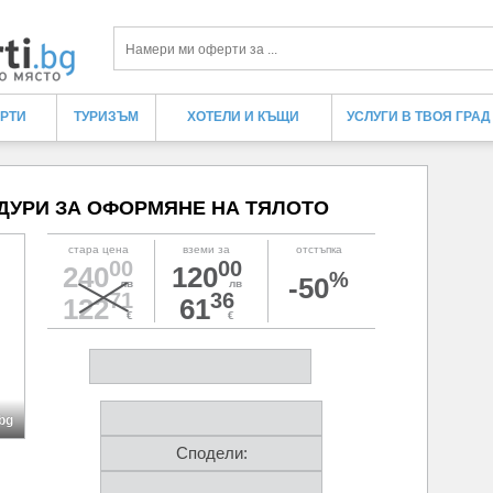
Търси
ЕРТИ
ТУРИЗЪМ
ХОТЕЛИ И КЪЩИ
УСЛУГИ В ТВОЯ ГРАД
ДУРИ ЗА ОФОРМЯНЕ НА ТЯЛОТО
стара цена
вземи за
отстъпка
00
00
240
120
%
-50
лв
лв
71
36
122
61
€
€
bg
Сподели: