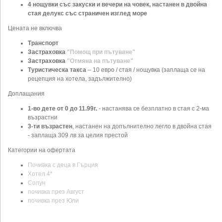
4 нощувки със закуски и вечери на човек, настанен в двойна
стая делукс със страничен изглед море
Цената не включва
Транспорт
Застраховка
"Помощ при пътуване"
Застраховка
"Отмяна на пътуване"
Туристическа такса
– 10 евро / стая / нощувка (заплаща се на
рецепция на хотела, задължително)
Доплащания
1-во дете от 0 до 11.99г.
- настанява се безплатно в стая с 2-ма
възрастни
3-ти възрастен
, настанен на допълнително легло в двойна стая
- заплаща 309 лв за целия престой
Категории на офертата
Почивка с деца в Гърция
Хотел 4*
Солун
почивка през Август
почивка през Юли