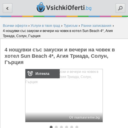
Търси
›
›
›
›
Всички оферти
Услуги в твоя град
Туризъм
Ранни записвания
4 нощувки със закуски и вечери на човек в хотел Sun Beach 4*, Агия
Триада, Солун, Гърция
4 нощувки със закуски и вечери на човек в
хотел Sun Beach 4*, Агия Триада, Солун,
Гърция
Изтекла
От niamavreme.bg