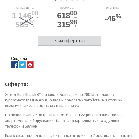
1
2
3
4
5
6
стара цена
вземи за
отстъпка
00
00
1 146
618
%
-46
лв
лв
94
98
585
315
€
€
Към офертата
Сподели:
Оферта:
Хотел
Sun Beach
4*
е разположен на около 200 м от плажа в
курортното градче Агия Триада и предлага спокойствие и отлични
възможности за прекрасна лятна почивка.
На разположение на гостите в хотела са 122 реновирани стаи и 2
апартамента, оборудвани с баня, сешоар, климатик, хладилник,
телефон и балкон.
Комплексът предлага на своите посетители още 2 ресторанта, откртит