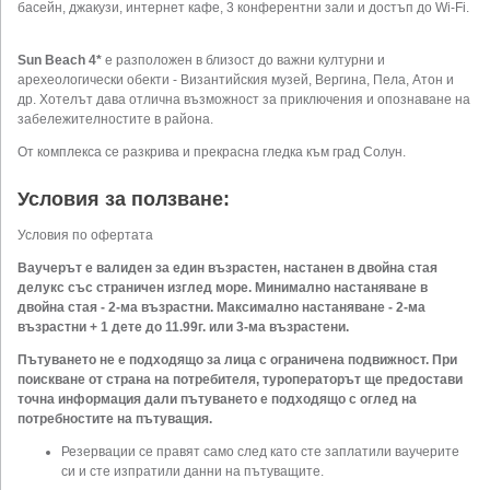
басейн, джакузи, интернет кафе, 3 конферентни зали и достъп до Wi-Fi.
Sun Beach 4*
e разположен в близост до важни културни и
арехеологически обекти - Византийския музей, Вергина, Пела, Атон и
др. Хотелът дава отлична възможност за приключения и опознаване на
забележителностите в района.
От комплекса се разкрива и прекрасна гледка към град Солун.
Условия за ползване:
Условия по офертата
Ваучерът е валиден за един възрастен, настанен в двойна стая
делукс със страничен изглед море. Минимално настаняване в
двойна стая - 2-ма възрастни. Максимално настаняване -
2-ма
възрастни + 1 дете до 11.99г. или 3-ма възрастени.
Пътуването не е подходящо за лица с ограничена подвижност. При
поискване от страна на потребителя, туроператорът ще предостави
точна информация дали пътуването е подходящо с оглед на
потребностите на пътуващия.
Резервации се правят само след като сте заплатили ваучерите
си и сте изпратили данни на пътуващите.