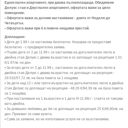
Едноспален апартамент, при двама пълноплащащи. Обединени
Делукс стаи и Двуспален апартамент, офертата важи за цяло
помещение.
• Офертата важи за делник настаняване - дните от Неделя до
Четвъртък.
• Офертата важи при 4 и повече нощувки престой.
Доплащане:
• Дете до 1.99 г. се настанява безплатно. Кошарка се предоставя
безплатно - с предварителна заявка.
• Първо дете от 2 до 11.99 г. се настанява на допълнително легло в
двойна стая Делукс с двама възрастни и се заплащат на рецепция 1.01
€/1.97лв. на ден.
• За второ дете от 2 до 11.99 г., настанено на допълнително легло в
двойна стая Делукс с двама възрастни, се доплащат на рецепция -
29.51€/57,72 лв. на база пакета за 1 нощувка.
• За дете над 12 г. или трети възрастен на допълнително легло в двойна
стая Делукс се доплащат на рецепция - 48.26 €/94,39 лв. на база пакета
за 1 нощувка.
• При настаняване на 1 възрастен и 1 дете /0-11.99г./ - стаята се таксува
като двойна.
• За домашен любимец до 4кг се доплащат на рецепция 25 €/48,90лв. на
ден. Приемат се само кучета.
• Сума за заявени, но не използвани услуги не се възстановява.