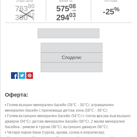
стара цена
вземи за
отстъпка
80
08
763
575
%
-25
лв
лв
52
03
390
294
€
€
Сподели:
Оферта:
• Голям външен минерален басейн /28°C - 30°C/, атракционен
минерален басейн с прилежаща детска зона /28°C - 30°C/;
• Голям вътрешен минерален басейн /34°C/ с топла връзка към външно
джакузи /34°C/, детски минерален басейн /36°C/, 2 малки минерални
басейна - римски и турски /36°C/, вътрешно джакузи /36°C/;
• Четири парни бани (турска, арома, солна и класическа);