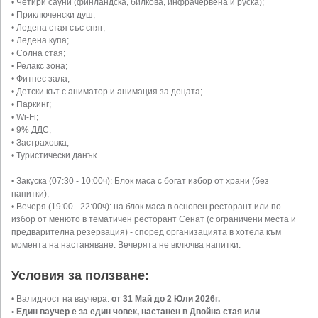
• Четири сауни (финландска, билкова, инфрачервена и руска);
• Приключенски душ;
• Ледена стая със сняг;
• Ледена купа;
• Солна стая;
• Релакс зона;
• Фитнес зала;
• Детски кът с аниматор и анимация за децата;
• Паркинг;
• Wi-Fi;
• 9% ДДС;
• Застраховка;
• Туристически данък.
• Закуска (07:30 - 10:00ч): Блок маса с богат избор от храни (без
напитки);
• Вечеря (19:00 - 22:00ч): на блок маса в основен ресторант или по
избор от менюто в тематичен ресторант Сенат (с ограничени места и
предварителна резервация) - според организацията в хотела към
момента на настаняване. Вечерята не включва напитки.
Условия за ползване:
• Валидност на ваучера:
от 31 Май до 2 Юли 2026г.
• Един ваучер е за един човек, настанен в Двойна стая или