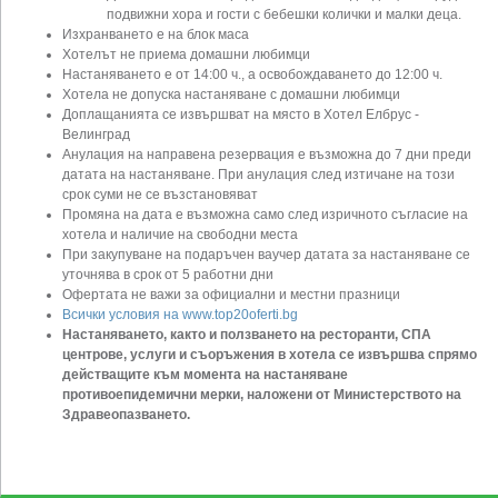
подвижни хора и гости с бебешки колички и малки деца.
Изхранването е на блок маса
Хотелът не приема домашни любимци
Настаняването е от 14:00 ч., а освобождаването до 12:00 ч.
Хотела не допуска настаняване с домашни любимци
Доплащанията се извършват на място в Хотел Елбрус -
Велинград
Анулация на направена резервация е възможна до 7 дни преди
датата на настаняване. При анулация след изтичане на този
срок суми не се възстановяват
Промяна на дата е възможна само след изричното съгласие на
хотела и наличие на свободни места
При закупуване на подаръчен ваучер датата за настаняване се
уточнява в срок от 5 работни дни
Офертата не важи за официални и местни празници
Всички условия на www.top20oferti.bg
Настаняването, както и ползването на ресторанти, СПА
центрове, услуги и съоръжения в хотела се извършва спрямо
действащите към момента на настаняване
противоепидемични мерки, наложени от Министерството на
Здравеопазването.