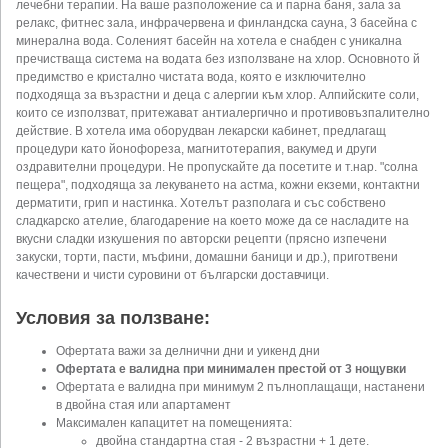
лечебни терапии. На ваше разположение са и парна баня, зала за
релакс, фитнес зала, инфрачервена и финландска сауна, 3 басейна с
минерална вода. Соленият басейн на хотела е снабден с уникална
пречистваща система на водата без използване на хлор. Основното й
предимство е кристално чистата вода, която е изключително
подходяща за възрастни и деца с алергии към хлор. Алпийските соли,
които се използват, притежават антиалергично и противовъзпалително
действие. В хотела има оборудван лекарски кабинет, предлагащ
процедури като йонофореза, магнитотерапия, вакумед и други
оздравителни процедури. Не пропускайте да посетите и т.нар. "солна
пещера", подходяща за лекуването на астма, кожни екземи, контактни
дерматити, грип и настинка. Хотелът разполага и със собствено
сладкарско ателие, благодарение на което може да се насладите на
вкусни сладки изкушения по авторски рецепти (прясно изпечени
закуски, торти, пасти, мъфини, домашни баници и др.), приготвени
качествени и чисти суровини от български доставчици.
Условия за ползване:
Офертата важи за делнични дни и уикенд дни
Офертата е валидна при минимален престой от 3 нощувки
Офертата е валидна при минимум 2 пълноплащащи, настанени
в двойна стая или апартамент
Максимален капацитет на помещенията:
двойна стандартна стая - 2 възрастни + 1 дете.