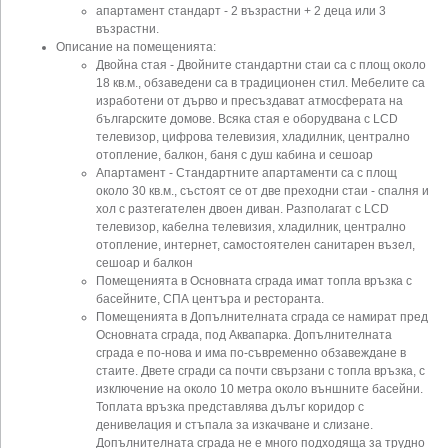
апартамент стандарт - 2 възрастни + 2 деца или 3
възрастни.
Описание на помещенията:
Двойна стая - Двойните стандартни стаи са с площ около
18 кв.м., обзаведени са в традиционен стил. Мебелите са
изработени от дърво и пресъздават атмосферата на
българските домове. Всяка стая е оборудвана с LCD
телевизор, цифрова телевизия, хладилник, централно
отопление, балкон, баня с душ кабина и сешоар
Апартамент - Стандартните апартаменти са с площ
около 30 кв.м., състоят се от две преходни стаи - спалня и
хол с разтегателен двоен диван. Разполагат с LCD
телевизор, кабелна телевизия, хладилник, централно
отопление, интернет, самостоятелен санитарен възел,
сешоар и балкон
Помещенията в Основната сграда имат топла връзка с
басейните, СПА центъра и ресторанта.
Помещенията в Допълнителната сграда се намират пред
Основната сграда, под Аквапарка. Допълнителната
сграда е по-нова и има по-съвременно обзавеждане в
стаите. Двете сгради са почти свързани с топла връзка, с
изключение на около 10 метра около външните басейни.
Топлата връзка представлява дълъг коридор с
денивелация и стъпала за изкачване и слизане.
Допълнителната сграда не е много подходяща за трудно