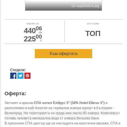
От top20oferti.bg
вземи за
отстъпка
06
440
ТОП
лв
00
225
€
Към офертата
Сподели:
Оферта:
Уютният и красив
СПА хотел Елбрус 3* (SPA Hotel Elbrus 3*)
е
разположен в най-богатия на термални извори курорт в България -
Велинград. На територията на града има около 80 извора. Комплексът
ползва лековита минерална вода от извора Вельова баня.
В луксозния СПА център ще се насладите на екзотични масажи, СПА и