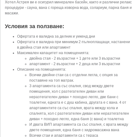
Хотел Астрея ви е осигурил минерален басейн, както и различни релакс
процедури - сауна, вана с гореща изворна вода, солариум, парна баня и
масажи.
Условия за ползване:
Офертата е валидна за делник и уикенд дни
Офертата е валидна при минимум 2 пълноплащащи, настанени
в двойна стая или апартамент
Максимален капацитет на помещенията:
двойна стая - 2 възрастни + 1 дете или 3 възрастни
апартамент - 2 възрастни + 2 деца или 3 възрастни
Описание на помещенията:
Всички двойни стаи са с отделни легла, с опция за
поставяне на топ матрак.
3 апартамента са със спалня, свод между двете
помещения, хол с разтегателен диван или
неразтегателен диван + походно легло, две бани с
тоалетни, едната е с душ кабина, другата е с вана. 4 от
апартаментите са със спалня, врата между хола и
спалнята, хол с разтегателен диван или неразтегателен
диван + походно легло, една баня (с вана) и тоалетна
И двата ВИП апартамента са със спалня, с врата между
двете помещения, една баня с хидромасажна вана
Всички стаи и апартаменти са с тераса