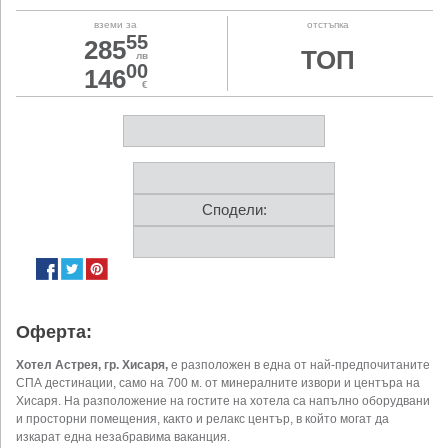
вземи за
отстъпка
55
285
ТОП
лв
00
146
€
Сподели:
Оферта:
Хотел Астрея, гр. Хисаря,
е разположен в една от най-предпочитаните
СПА дестинации, само на 700 м. от минералните извори и центъра на
Хисаря. На разположение на гостите на хотела са напълно оборудвани
и просторни помещения, както и релакс център, в който могат да
изкарат една незабравима ваканция.