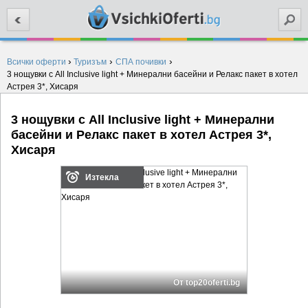
Търси
›
›
›
Всички оферти
Туризъм
СПА почивки
3 нощувки с All Inclusive light + Минерални басейни и Релакс пакет в хотел
Астрея 3*, Хисаря
3 нощувки с All Inclusive light + Минерални
басейни и Релакс пакет в хотел Астрея 3*,
Хисаря
Изтекла
От top20oferti.bg