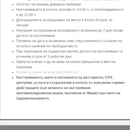
Хотелът не приема домашни любимци
Настаняването в хотела започва от 14:00 ч., а освобождаването
е до 12:00 ч.
Доплащанията се извършват на място в Хотел Астрея, гр.
Хисаря
Анулация на направена резервация е възможна до 7 дни преди
датата на настаняване
Промяна на дата е възможна само след изричното съгласие на
хотела и наличие на свободни места
При закупуване на подаръчен ваучер датата на настаняване се
уточнява в срок от 5 работни дни
Офертата може и да не важи за някои официални и местни
празници
Всички условия на www.top20oferti.bg
Настаняването, както и ползването на ресторанти, СПА
центрове, услуги и съоръжения в хотела се извършва спрямо
действащите към момента на настаняване
противоепидемични мерки, наложени от Министерството на
Здравеопазването.