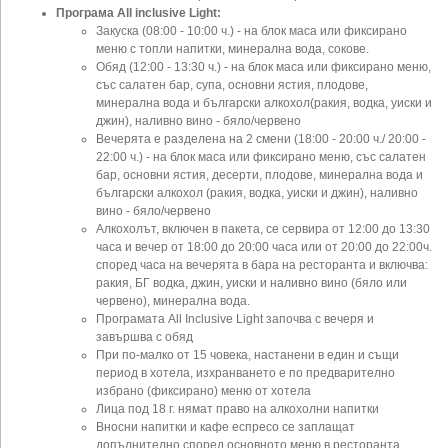
Програма All inclusive Light:
Закуска (08:00 - 10:00 ч.) - на блок маса или фиксирано
меню с топли напитки, минерална вода, сокове.
Обяд (12:00 - 13:30 ч.) - на блок маса или фиксирано меню,
със салатен бар, супа, основни ястия, плодове,
минерална вода и български алкохол(ракия, водка, уиски и
джин), наливно вино - бяло/червено
Вечерята е разделена на 2 смени (18:00 - 20:00 ч./ 20:00 -
22:00 ч.) - на блок маса или фиксирано меню, със салатен
бар, основни ястия, десерти, плодове, минерална вода и
български алкохол (ракия, водка, уиски и джин), наливно
вино - бяло/червено
Алкохолът, включен в пакета, се сервира от 12:00 до 13:30
часа и вечер от 18:00 до 20:00 часа или от 20:00 до 22:00ч.
според часа на вечерята в бара на ресторанта и включва:
ракия, БГ водка, джин, уиски и наливно вино (бяло или
червено), минерална вода.
Програмата All Inclusive Light започва с вечеря и
завършва с обяд
При по-малко от 15 човека, настанени в един и същи
период в хотела, изхранването е по предварително
избрано (фиксирано) меню от хотела
Лица под 18 г. нямат право на алкохолни напитки
Вносни напитки и кафе еспресо се заплащат
допълнително според основното меню в ресторанта.