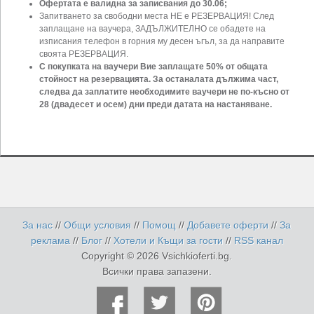
Офертата е валидна за записвания до 30.06;
Запитването за свободни места НЕ е РЕЗЕРВАЦИЯ! След
заплащане на ваучера, ЗАДЪЛЖИТЕЛНО се обадете на
изписания телефон в горния му десен ъгъл, за да направите
своята РЕЗЕРВАЦИЯ.
С покупката на ваучери Вие заплащате 50% от общата
стойност на резервацията. За останалата дължима част,
следва да заплатите необходимите ваучери не по-късно от
28 (двадесет и осем) дни преди датата на настаняване.
За нас
//
Общи условия
//
Помощ
//
Добавете оферти
//
За
реклама
//
Блог
//
Хотели и Къщи за гости
//
RSS канал
Copyright © 2026 Vsichkioferti.bg.
Всички права запазени.