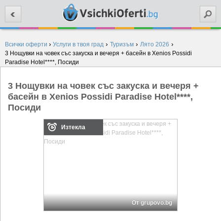
Търси
›
›
›
›
Всички оферти
Услуги в твоя град
Туризъм
Лято 2026
3 Нощувки на човек със закуска и вечеря + басейн в Xenios Possidi
Paradise Hotel****, Посиди
3 Нощувки на човек със закуска и вечеря +
басейн в Xenios Possidi Paradise Hotel****,
Посиди
Изтекла
От grupovo.bg