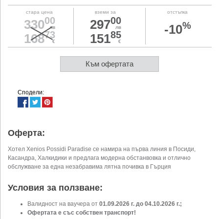
стара цена
вземи за
отстъпка
00
00
330
297
%
-10
лв
лв
73
85
168
151
€
€
Към офертата
Сподели:
Оферта:
Хотел Xenios Possidi Paradise се намира на първа линия в Посиди,
Касандра, Халкидики и предлага модерна обстанвовка и отлично
обслужване за една незабравима лятна почивка в Гърция
Условия за ползване:
Валидност на ваучера от
01.09.2026 г. до 04.10.2026 г.;
Офертата е със собствен транспорт!