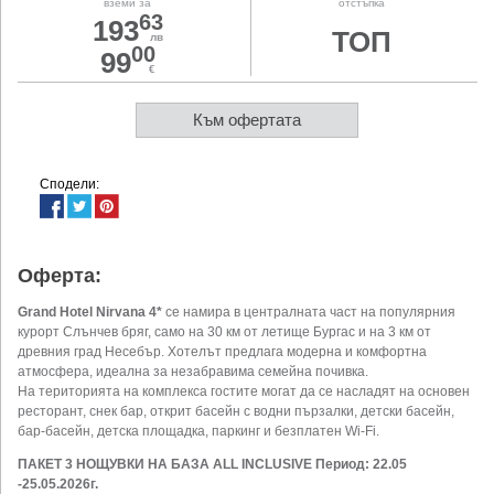
вземи за
отстъпка
63
193
ТОП
лв
00
99
€
Към офертата
Сподели:
Оферта:
Grand Hotel Nirvana 4*
се намира в централната част на популярния
курорт Слънчев бряг, само на 30 км от летище Бургас и на 3 км от
древния град Несебър. Хотелът предлага модерна и комфортна
атмосфера, идеална за незабравима семейна почивка.
На територията на комплекса гостите могат да се насладят на основен
ресторант, снек бар, открит басейн с водни пързалки, детски басейн,
бар-басейн, детска площадка, паркинг и безплатен Wi-Fi.
ПАКЕТ 3 НОЩУВКИ НА БАЗА ALL
INCLUSIVE Период: 22.05
-25.05.2026г.