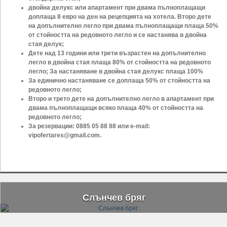
двойна делукс или апартамент при двама пълноплащащи
доплаща 8 евро на
ден на рецепцията на хотела. Второ дете
на допълнително легло при двама
пълноплащащи плаща 50%
от стойността на редовното легло и се настанява в
двойна
стая делук;
Дете над 13 години или трети възрастен на допълнително
легло в двойна стая
плаща 80% от стойността на редовното
легло; За настаняване в двойна стая
делукс плаща 100%
За единично настаняване се доплаща 50% от стойността на
редовното легло;
Второ и трето дете на допълнително легло в апартамент при
двама
пълноплащащи всяко плаща 40% от стойността на
редовното легло;
За резервации: 0885 05 88 88 или е-mail:
vipofertares@gmail.com
.
Слънчев бряг