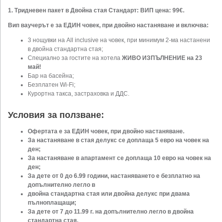
1. Тридневен пакет в Двойна стая Стандарт: ВИП цена: 99€.
Вип ваучерът е за ЕДИН човек, при двойно настаняване и включва:
3 нощувки на All inclusive на човек, при минимум 2-ма настанени
в двойна стандартна стая;
Специално за гостите на хотела
ЖИВО ИЗПЪЛНЕНИЕ на 23
май!
Бар на басейна;
Безплатен Wi-Fi;
Курортна такса, застраховка и ДДС.
Условия за ползване:
Офертата е за ЕДИН човек, при двойно настаняване.
За настаняване в стая делукс се доплаща 5 евро на човек на
ден;
За настаняване в апартамент се доплаща 10 евро на човек на
ден;
За дете от 0 до 6.99 години, настаняването е безплатно на
допълнително легло в
двойна стандартна стая или двойна делукс при двама
пълноплащащи;
За дете от 7 до 11.99 г. на допълнително легло в двойна
стандартна стая,