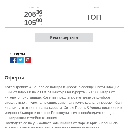
вземи за
отстъпка
36
205
ТОП
лв
00
105
€
Към офертата
Сподели:
Оферта:
Хотел Тропикс & Венера се намира в курортно селище Свети Влас, на
80 м. от плажа и на 200 м. от центъра на курорта и на 500 метра от
яхтеното пристанище. Хотелът предлага съчетание от комфорт,
спокойствие и чудесна локация, само на няколко крачки от морския бряг
и на минути от центъра на курорта. Хотел Tropics & Venera построени в
модерен български стил ще Ви осигури всичко необходимо за една
незабравима семейна ваканция.
Насладете се на уникалната комбинация от морски бриз и планински