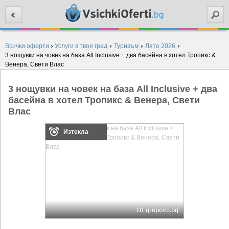
Търси
›
›
›
›
Всички оферти
Услуги в твоя град
Туризъм
Лято 2026
3 нощувки на човек на база All Inclusive + два басейна в хотел Тропикс &
Венера, Свети Влас
3 нощувки на човек на база All Inclusive + два
басейна в хотел Тропикс & Венера, Свети
Влас
Изтекла
От grupovo.bg