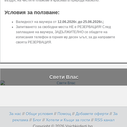
въздух, на чистите плажове и красивата природа наоколо.
Условия за ползване:
Валидност на ваучера от
12.06.2026г. до 25.06.2026г.;
Запитването за свободни места НЕ е РЕЗЕРВАЦИЯ! След
заплащане на ваучера, ЗАДЪЛЖИТЕЛНО се обадете на
изписания телефон в горния му десен ъгъл, за да направите
своята РЕЗЕРВАЦИЯ.
Свети Влас
За нас
//
Общи условия
//
Помощ
//
Добавете оферти
//
За
реклама
//
Блог
//
Хотели и Къщи за гости
//
RSS канал
Copyright © 2026 Vsichkioferti.bg.