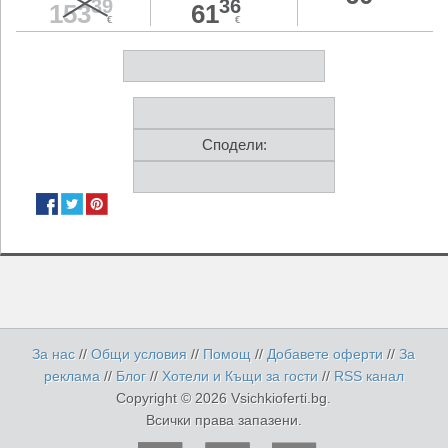
39
36
153
61
€
€
Сподели:
За нас
//
Общи условия
//
Помощ
//
Добавете оферти
//
За
реклама
//
Блог
//
Хотели и Къщи за гости
//
RSS канал
Copyright © 2026 Vsichkioferti.bg.
Всички права запазени.