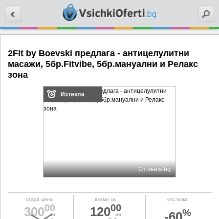
Търси
2Fit by Boevski предлага - антицелулитни
масажи, 5бр.Fitvibe, 5бр.мануални и Релакс
зона
Изтекла
От deals.bg
стара цена
вземи за
отстъпка
00
00
300
120
%
-60
лв
лв